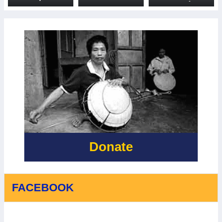
IKI ✨🌍
JOURNEY
THỰC HIỆN
WITH THE
CUỘC THI
VALUABLE
"KIẾN THỨC
SUPPORT
VÀ KỸ NĂNG
FROM IRISH
VỀ QUẢN LÝ
AID VIET NAM
RỦI RO THIÊN
- CÙNG NHÌN
TAI DỰA VÀO
LẠI CHẶNG
CỘNG ĐỒNG
ĐƯỜNG ĐẦY
VÀ THÍCH
Ý NGHĨA VỚI
ỨNG VỚI
SỰ HỖ TRỢ
BIẾN ĐỔI KHÍ
QUÝ BÁU
HẬU
CỦA IRISH
AID
Donate
FACEBOOK