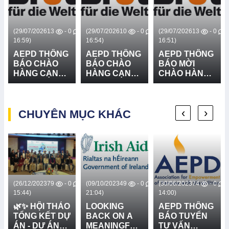
(29/07/2026
13
- 0
(29/07/2026
10
- 0
(29/07/2026
13
- 0
16:59)
16:54)
16:51)
AEPD THÔNG
AEPD THÔNG
AEPD THÔNG
BÁO CHÀO
BÁO CHÀO
BÁO MỜI
HÀNG CẠNH
HÀNG CẠNH
CHÀO HÀNG
TRANH CUNG
TRANH CUNG
CẠNH TRANH
CẤP VÀ LẮP
CẤP THIẾT BỊ
GÓI MUA
ĐẶT HỆ
CỨU NẠN,
SẮM: CUNG
‹
›
THỐNG LOA
CHUYÊN MỤC KHÁC
CỨU HỘ VÀ
CẤP VÀ LẮP
TRUYỀN
PHÒNG
ĐẶT 03 BẢN
THANH - LẦN
CHỐNG
ĐỒ RŮI RO
2
THIÊN TAI -
THIÊN TAI TẠI
LẦN 2
XÃ BỐ
TRẠCH, XÃ
BẮC TRẠCH
VÀ XÃ
0
(26/12/2023
79
- 0
(09/10/2023
49
- 0
(30/06/2023
74
- 0
PHONG NHA,
15:44)
21:04)
14:00)
TỈNH QUẢNG
🌿✨ HỘI THẢO
LOOKING
AEPD THÔNG
TRỊ - LẦN 2
TỔNG KẾT DỰ
BACK ON A
BÁO TUYỂN
ÁN - DỰ ÁN
MEANINGFUL
TƯ VẤN