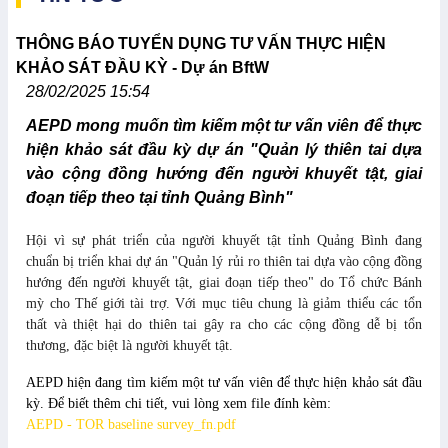
THÔNG BÁO TUYỂN DỤNG TƯ VẤN THỰC HIỆN
KHẢO SÁT ĐẦU KỲ - Dự án BftW
28/02/2025 15:54
AEPD mong muốn tìm kiếm một tư vấn viên để thực
hiện khảo sát đầu kỳ dự án "Quản lý thiên tai dựa
vào cộng đồng hướng đến người khuyết tật, giai
đoạn tiếp theo tại tỉnh Quảng Bình"
Hội vì sự phát triển của người khuyết tật tỉnh Quảng Bình đang
chuẩn bị triển khai dự án "Quản lý rủi ro thiên tai dựa vào cộng đồng
hướng đến người khuyết tật, giai đoạn tiếp theo" do Tổ chức Bánh
mỳ cho Thế giới tài trợ. Với mục tiêu chung là giảm thiểu các tổn
thất và thiệt hại do thiên tai gây ra cho các cộng đồng dễ bị tổn
thương, đặc biệt là người khuyết tật.
AEPD hiện đang tìm kiếm một tư vấn viên để thực hiện khảo sát đầu
kỳ. Để biết thêm chi tiết, vui lòng xem file đính kèm:
AEPD - TOR baseline survey_fn.pdf