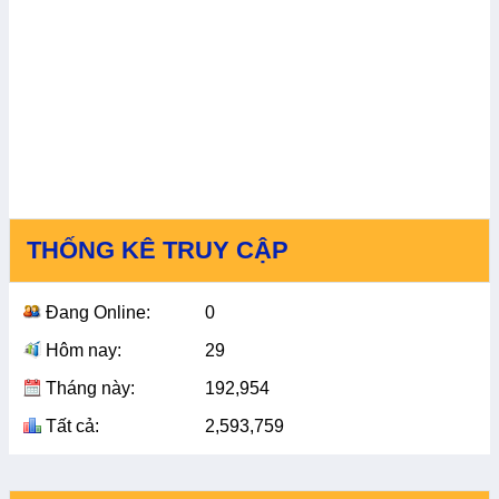
THỐNG KÊ TRUY CẬP
Đang Online:
0
Hôm nay:
29
Tháng này:
192,954
Tất cả:
2,593,759