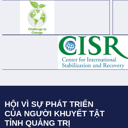
BÁU CỦA IRISH AID
HỘI VÌ SỰ PHÁT TRIỂN
CỦA NGƯỜI KHUYẾT TẬT
TỈNH QUẢNG TRỊ