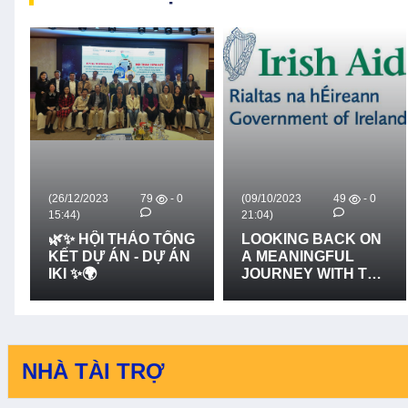
(26/12/2023
79
- 0
(09/10/2023
49
- 0
15:44)
21:04)
🌿✨ HỘI THẢO TỔNG
LOOKING BACK ON
KẾT DỰ ÁN - DỰ ÁN
A MEANINGFUL
IKI ✨🌍
JOURNEY WITH THE
VALUABLE
SUPPORT FROM
IRISH AID VIET NAM
- CÙNG NHÌN LẠI
CHẶNG ĐƯỜNG
NHÀ TÀI TRỢ
ĐẦY Ý NGHĨA VỚI
SỰ HỖ TRỢ QUÝ