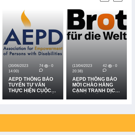
TRẠCH VÀ XÃ
PHONG NHA, TỈNH
QUẢNG TRỊ - LẦN 2
(30/06/2023
74
- 0
(13/04/2023
42
- 0
14:00)
20:38)
AEPD THÔNG BÁO
AEPD THÔNG BÁO
TUYỂN TƯ VẤN
MỜI CHÀO HÀNG
THỰC HIỆN CUỘC
CẠNH TRANH DỊCH
THI "KIẾN THỨC VÀ
VỤ LẮP ĐẶT BIỂN
KỸ NĂNG VỀ QUẢN
CẢNH BÁO NGUY
LÝ RỦI RO THIÊN
HIỂM - DỰ ÁN BFTW
TAI DỰA VÀO CỘNG
ĐỒNG VÀ THÍCH
ỨNG VỚI BIẾN ĐỔI
KHÍ HẬU