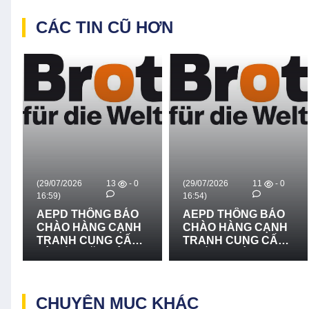
CÁC TIN CŨ HƠN
(29/07/2026
13
- 0
(29/07/2026
11
- 0
16:59)
16:54)
AEPD THÔNG BÁO
AEPD THÔNG BÁO
CHÀO HÀNG CẠNH
CHÀO HÀNG CẠNH
TRANH CUNG CẤP
TRANH CUNG CẤP
VÀ LẮP ĐẶT HỆ
THIẾT BỊ CỨU NẠN,
THỐNG LOA
CỨU HỘ VÀ PHÒNG
TRUYỀN THANH -
CHỐNG THIÊN TAI -
LẦN 2
LẦN 2
CHUYÊN MỤC KHÁC