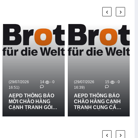
‹
›
(29/07/2026
14
- 0
(29/07/2026
15
- 0
16:51)
16:39)
AEPD THÔNG BÁO
AEPD THÔNG BÁO
MỜI CHÀO HÀNG
CHÀO HÀNG CẠNH
CẠNH TRANH GÓI
TRANH CUNG CẤP
MUA SẮM: CUNG
VÀ LẮP ĐẶT BIỂN
CẤP VÀ LẮP ĐẶT 03
BÁO RỦI RO THIÊN
BẢN ĐỒ RŮI RO
TAI LẦN 2
THIÊN TAI TẠI XÃ
‹
›
BỐ TRẠCH, XÃ BẮC