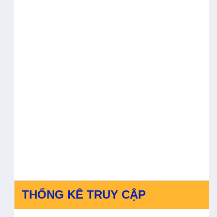
BỊ PHỤC HỒI CHỨC
BẢN ĐỒ RŮI RO
NĂNG VÀ THIẾT BỊ
THIÊN TAI TẠI XÃ
HỖ TRỢ SINH HOẠT
BỐ TRẠCH, XÃ BẮC
PHỤC VỤ MÔ HÌNH
TRẠCH VÀ XÃ
PHÒNG MÔ PHỎNG
PHONG NHA, TỈNH
TẠI BỆNH VIỆN Y
QUẢNG TRỊ.
HỌC CỔ TRUYỀN
VÀ PHỤC HỒI CHỨC
NĂNG BẮC QUẢNG
TRỊ.
THỐNG KÊ TRUY CẬP