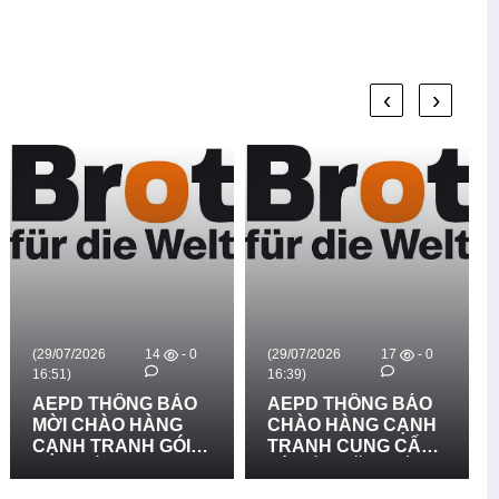
‹
›
(29/07/2026
14
- 0
(29/07/2026
17
- 0
16:51)
16:39)
AEPD THÔNG BÁO
AEPD THÔNG BÁO
MỜI CHÀO HÀNG
CHÀO HÀNG CẠNH
CẠNH TRANH GÓI
TRANH CUNG CẤP
MUA SẮM: CUNG
VÀ LẮP ĐẶT BIỂN
CẤP VÀ LẮP ĐẶT 03
BÁO RỦI RO THIÊN