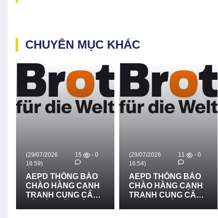
CHUYÊN MỤC KHÁC
(29/07/2026
15
- 0
(29/07/2026
11
- 0
16:59)
16:54)
AEPD THÔNG BÁO
AEPD THÔNG BÁO
CHÀO HÀNG CẠNH
CHÀO HÀNG CẠNH
TRANH CUNG CẤP
TRANH CUNG CẤP
VÀ LẮP ĐẶT HỆ
THIẾT BỊ CỨU NẠN,
THỐNG LOA
CỨU HỘ VÀ PHÒNG