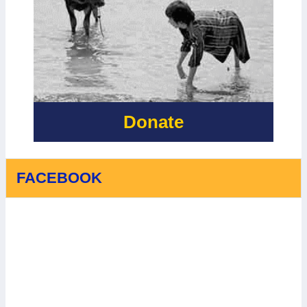
2
THIÊN TAI -
THIÊN TAI TẠI
LẦN 2
XÃ BỐ
TRẠCH, XÃ
BẮC TRẠCH
VÀ XÃ
PHONG NHA,
TỈNH QUẢNG
TRỊ - LẦN 2
Donate
FACEBOOK