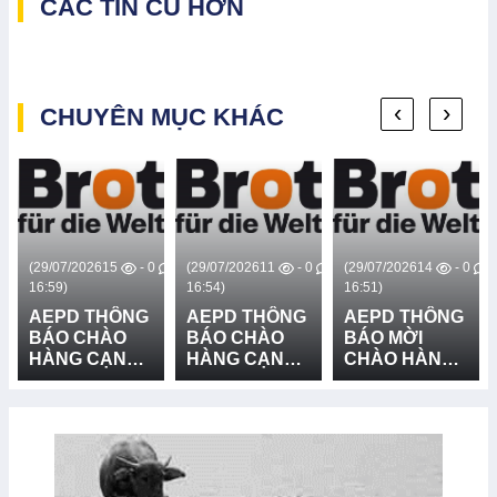
CÁC TIN CŨ HƠN
‹
›
CHUYÊN MỤC KHÁC
0
(29/07/2026
15
- 0
(29/07/2026
11
- 0
(29/07/2026
14
- 0
16:59)
16:54)
16:51)
AEPD THÔNG
AEPD THÔNG
AEPD THÔNG
BÁO CHÀO
BÁO CHÀO
BÁO MỜI
HÀNG CẠNH
HÀNG CẠNH
CHÀO HÀNG
TRANH CUNG
TRANH CUNG
CẠNH TRANH
CẤP VÀ LẮP
CẤP THIẾT BỊ
GÓI MUA
ĐẶT HỆ
CỨU NẠN,
SẮM: CUNG
THỐNG LOA
CỨU HỘ VÀ
CẤP VÀ LẮP
TRUYỀN
PHÒNG
ĐẶT 03 BẢN
THANH - LẦN
CHỐNG
ĐỒ RŮI RO