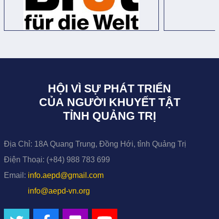
HỘI VÌ SỰ PHÁT TRIỂN
CỦA NGƯỜI KHUYẾT TẬT
TỈNH QUẢNG TRỊ
Địa Chỉ:
18A Quang Trung, Đồng Hới, tỉnh Quảng Trị
Điện Thoại:
(+84) 988 783 699
Email:
info.aepd@gmail.com
info@aepd-vn.org