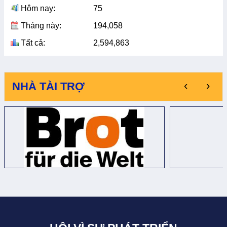
Hôm nay:
75
Tháng này:
194,058
Tất cả:
2,594,863
‹
›
NHÀ TÀI TRỢ