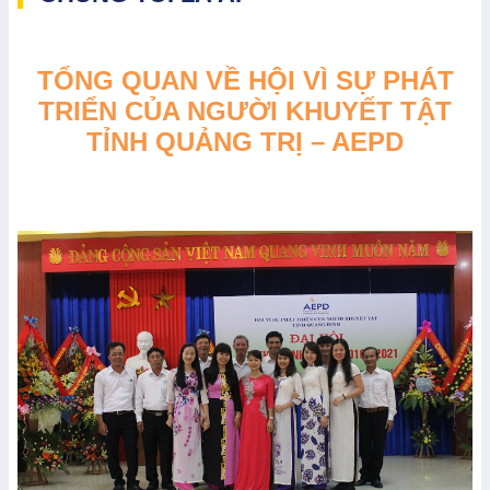
TỔNG QUAN VỀ HỘI VÌ SỰ PHÁT
TRIỂN
CỦA NGƯỜI KHUYẾT TẬT
TỈNH QUẢNG TRỊ – AEPD