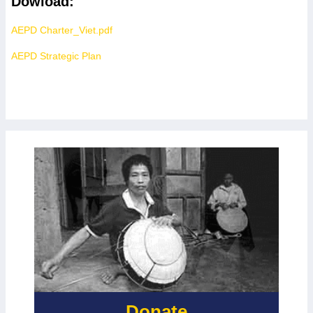
Dowload:
AEPD Charter_Viet.pdf
AEPD Strategic Plan
Donate