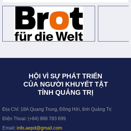
HỘI VÌ SỰ PHÁT TRIỂN
CỦA NGƯỜI KHUYẾT TẬT
TỈNH QUẢNG TRỊ
Địa Chỉ:
18A Quang Trung, Đồng Hới, tỉnh Quảng Trị
Điện Thoại:
(+84) 988 783 699
Email:
info.aepd@gmail.com