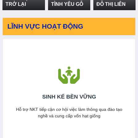
TÌNH YÊU GỖ
ĐỖ THỊ LIÊN
HỒ KẾT
LĨNH VỰC HOẠT ĐỘNG
SINH KẾ BỀN VỮNG
Hỗ trợ NKT tiếp cận cơ hội việc làm thông qua đào tạo
nghề và cung cấp vốn hạt giống
Xem thêm