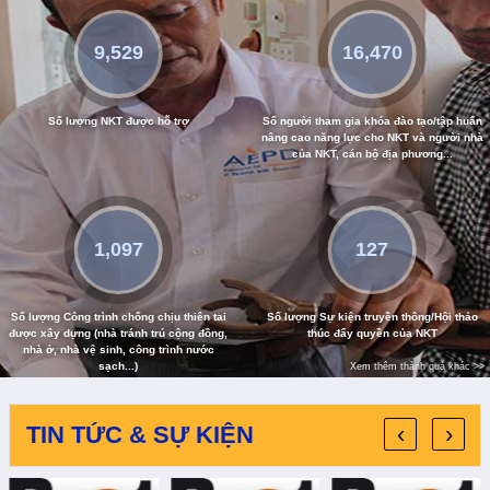
9,529
16,470
Số lượng NKT được hỗ trợ
Số người tham gia khóa đào tạo/tập huấn
nâng cao năng lực cho NKT và người nhà
của NKT, cán bộ địa phương...
1,097
127
Số lượng Công trình chống chịu thiên tai
Số lượng Sự kiện truyền thông/Hội thảo
được xây dựng (nhà tránh trú cộng đồng,
thúc đẩy quyền của NKT
nhà ở, nhà vệ sinh, công trình nước
sạch...)
Xem thêm thành quả khác >>
‹
›
TIN TỨC & SỰ KIỆN