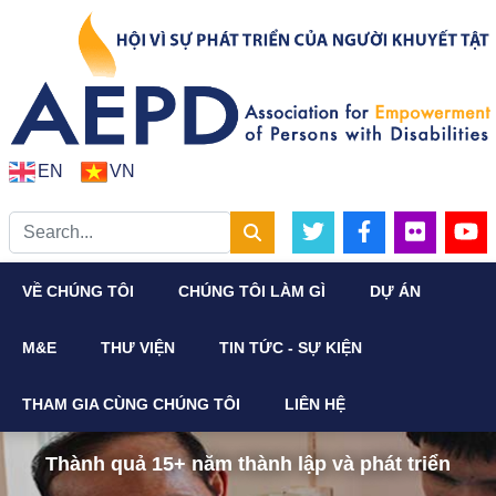
EN
VN
VỀ CHÚNG TÔI
CHÚNG TÔI LÀM GÌ
DỰ ÁN
M&E
THƯ VIỆN
TIN TỨC - SỰ KIỆN
THAM GIA CÙNG CHÚNG TÔI
LIÊN HỆ
Thành quả 15+ năm thành lập và phát triển