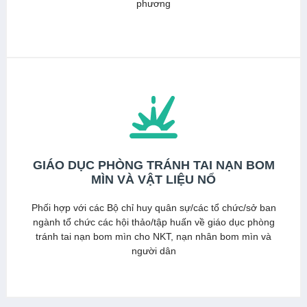
phương
Xem thêm
GIÁO DỤC PHÒNG TRÁNH TAI NẠN BOM
MÌN VÀ VẬT LIỆU NỔ
Phối hợp với các Bộ chỉ huy quân sự/các tổ chức/sở ban
ngành tổ chức các hội thảo/tập huấn về giáo dục phòng
tránh tai nạn bom mìn cho NKT, nạn nhân bom mìn và
người dân
Xem thêm