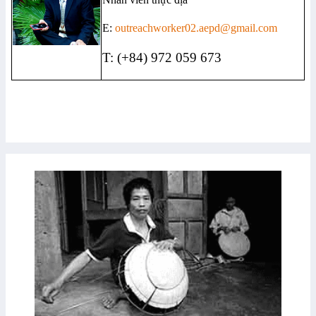
E:
outreachworker02.aepd@gmail.com
T: (+84) 972 059 673