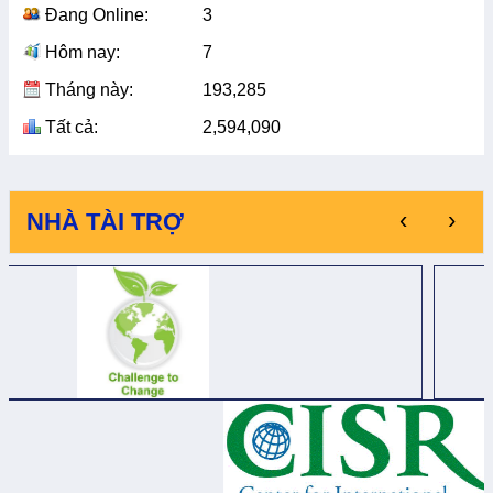
Đang Online:
3
Hôm nay:
7
Tháng này:
193,285
Tất cả:
2,594,090
‹
›
NHÀ TÀI TRỢ