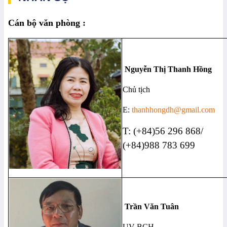
Cán bộ văn phòng :
Nguyễn Thị Thanh Hồng
Chủ tịch
E:
thanhhongdh@gmail.com
T: (+84)56 296 868/
(+84)988 783 699
Trần Văn Tuân
UV BCH