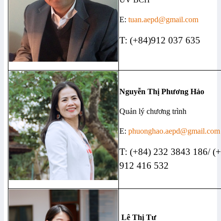
E:
tuan.aepd@gmail.com
T: (+84)912 037 635
Nguyễn Thị Phương Hảo
Quản lý chương trình
E:
phuonghao.aepd@gmail.com
T: (+84) 232 3843 186/ (
912 416 532
Lê Thị Tư