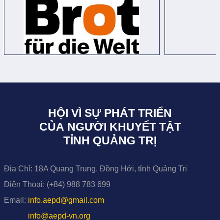
HỘI VÌ SỰ PHÁT TRIỂN
CỦA NGƯỜI KHUYẾT TẬT
TỈNH QUẢNG TRỊ
Địa Chỉ:
18A Quang Trung, Đồng Hới, tỉnh Quảng Trị
Điện Thoại:
(+84) 988 783 699
Email:
info.aepd@gmail.com
info@aepd-vn.org