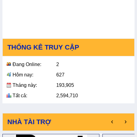
THỐNG KÊ TRUY CẬP
Đang Online:
2
Hôm nay:
627
Tháng này:
193,905
Tất cả:
2,594,710
‹
›
NHÀ TÀI TRỢ