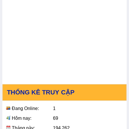
THỐNG KÊ TRUY CẬP
Đang Online:
1
Hôm nay:
69
Tháng này:
194,262