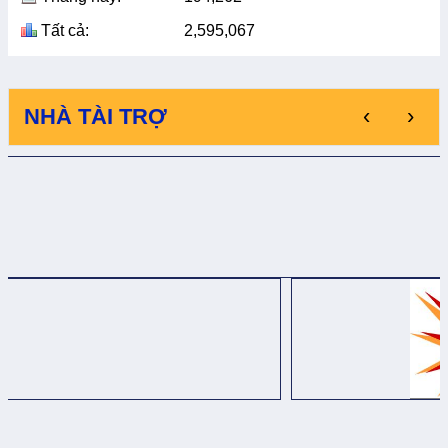
Tất cả:
2,595,067
‹
›
NHÀ TÀI TRỢ