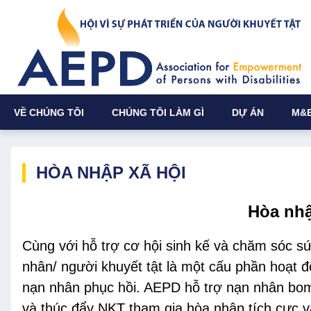
VỀ CHÚNG TÔI
CHÚNG TÔI LÀM GÌ
DỰ ÁN
M&
HÒA NHẬP XÃ HỘI
Hòa nhậ
Cùng với hỗ trợ cơ hội sinh kế và chăm sóc sứ
nhân/ người khuyết tật là một cấu phần hoạt đ
nạn nhân phục hồi. AEPD hỗ trợ nạn nhân bom
và thúc đẩy NKT tham gia hòa nhập tích cực v