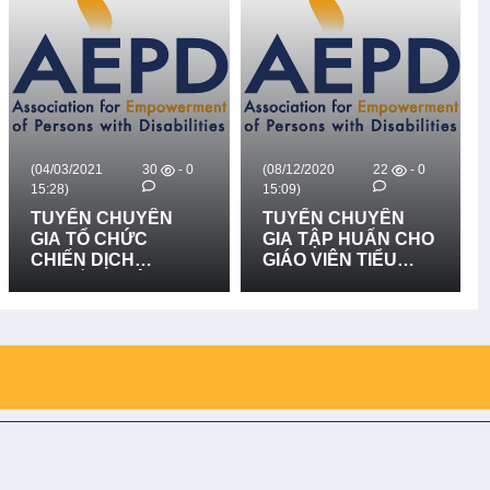
(04/03/2021
30
- 0
(08/12/2020
22
- 0
15:28)
15:09)
TUYỂN CHUYÊN
TUYỂN CHUYÊN
GIA TỔ CHỨC
GIA TẬP HUẤN CHO
CHIẾN DỊCH
GIÁO VIÊN TIỂU
TRUYỀN THÔNG
HỌC & THCS, PHỤ
NÂNG CAO NHẬN
HUYNH VÀ ĐẠI DIỆN
THỨC VỀ QUYỀN
CHÍNH QUYỀN XÃ
TRẺ EM, QUYỀN
VỀ QUYỀN TRẺ EM,
CỦA TRẺ KHUYẾT
ĐẶC BIỆT QUYỀN
TẬT TRONG LĨNH
TRẺ KHUYẾT TẬT
VỰC GIÁO DỤC CHO
TRONG LĨNH VỰC
HỌC SINH, GIÁO
GIÁO DỤC
VIÊN VÀ CỘNG
ĐỒNG THUỘC CÁC
XÃ DỰ ÁN