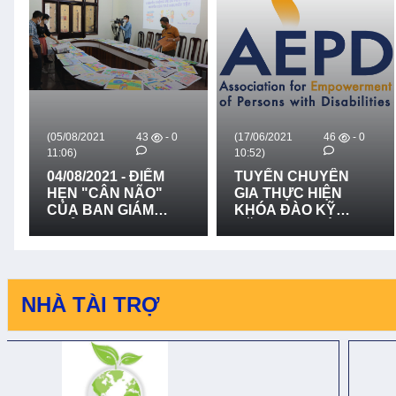
(05/08/2021
43
- 0
(17/06/2021
46
- 0
11:06)
10:52)
04/08/2021 - ĐIỂM
TUYỂN CHUYÊN
HẸN "CÂN NÃO"
GIA THỰC HIỆN
CỦA BAN GIÁM
KHÓA ĐÀO KỸ
KHẢO
NĂNG DẠY HÒA
NHẬP DÀNH CHO
GIÁO VIÊN VÀ ĐẠI
DIỆN BAN GIÁM
HIỆU NHÀ TRƯỜNG
NHÀ TÀI TRỢ