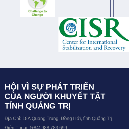
HỘI VÌ SỰ PHÁT TRIỂN
CỦA NGƯỜI KHUYẾT TẬT
TỈNH QUẢNG TRỊ
Địa Chỉ:
18A Quang Trung, Đồng Hới, tỉnh Quảng Trị
Điện Thoại:
(+84) 988 783 699