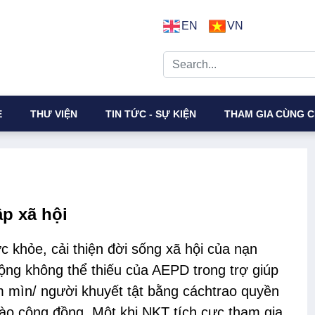
EN
VN
E
THƯ VIỆN
TIN TỨC - SỰ KIỆN
THAM GIA CÙNG C
p xã hội
c khỏe, cải thiện đời sống xã hội của nạn
ộng không thể thiếu của AEPD trong trợ giúp
 mìn/ người khuyết tật bằng cáchtrao quyền
ào cộng đồng. Một khi NKT tích cực tham gia