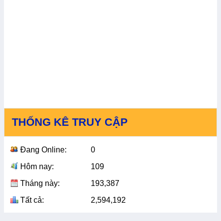
THỐNG KÊ TRUY CẬP
Đang Online:
0
Hôm nay:
109
Tháng này:
193,387
Tất cả:
2,594,192