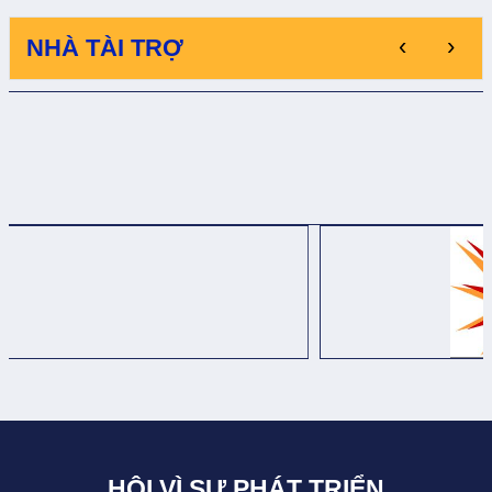
‹
›
NHÀ TÀI TRỢ
HỘI VÌ SỰ PHÁT TRIỂN