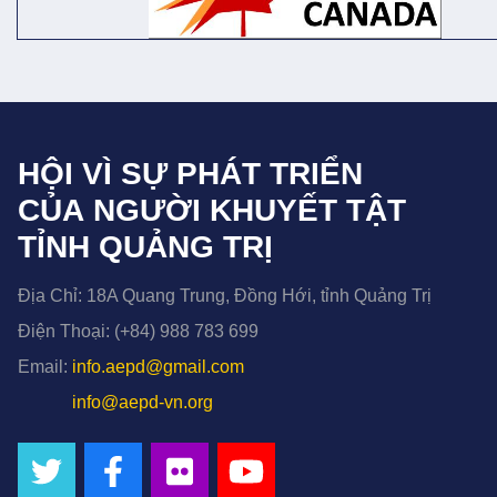
HỘI VÌ SỰ PHÁT TRIỂN
CỦA NGƯỜI KHUYẾT TẬT
TỈNH QUẢNG TRỊ
Địa Chỉ:
18A Quang Trung, Đồng Hới, tỉnh Quảng Trị
Điện Thoại:
(+84) 988 783 699
Email:
info.aepd@gmail.com
info@aepd-vn.org