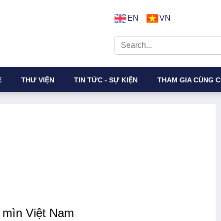
EN
VN
E
THƯ VIỆN
TIN TỨC - SỰ KIỆN
THAM GIA CÙNG C
 mìn Việt Nam