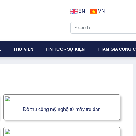
EN
VN
E
THƯ VIỆN
TIN TỨC - SỰ KIỆN
THAM GIA CÙNG C
Đồ thủ công mỹ nghệ từ mây tre đan