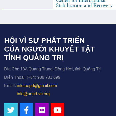
HỘI VÌ SỰ PHÁT TRIỂN
CỦA NGƯỜI KHUYẾT TẬT
TỈNH QUẢNG TRỊ
Địa Chỉ:
18A Quang Trung, Đồng Hới, tỉnh Quảng Trị
Điện Thoại:
(+84) 988 783 699
Email:
info.aepd@gmail.com
info@aepd-vn.org