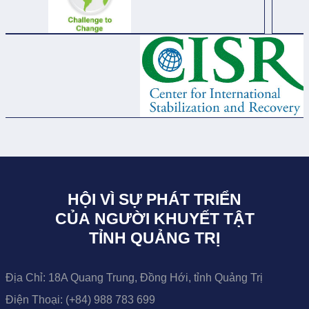
HỘI VÌ SỰ PHÁT TRIỂN
CỦA NGƯỜI KHUYẾT TẬT
TỈNH QUẢNG TRỊ
Địa Chỉ:
18A Quang Trung, Đồng Hới, tỉnh Quảng Trị
Điện Thoại:
(+84) 988 783 699