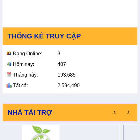
THỐNG KÊ TRUY CẬP
Đang Online:
3
Hôm nay:
407
Tháng này:
193,685
Tất cả:
2,594,490
‹
›
NHÀ TÀI TRỢ