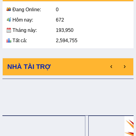
Đang Online:
0
Hôm nay:
672
Tháng này:
193,950
Tất cả:
2,594,755
‹
›
NHÀ TÀI TRỢ