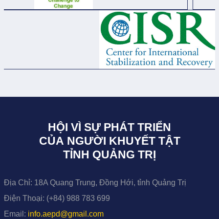
HỘI VÌ SỰ PHÁT TRIỂN
CỦA NGƯỜI KHUYẾT TẬT
TỈNH QUẢNG TRỊ
Địa Chỉ:
18A Quang Trung, Đồng Hới, tỉnh Quảng Trị
Điện Thoại:
(+84) 988 783 699
Email:
info.aepd@gmail.com