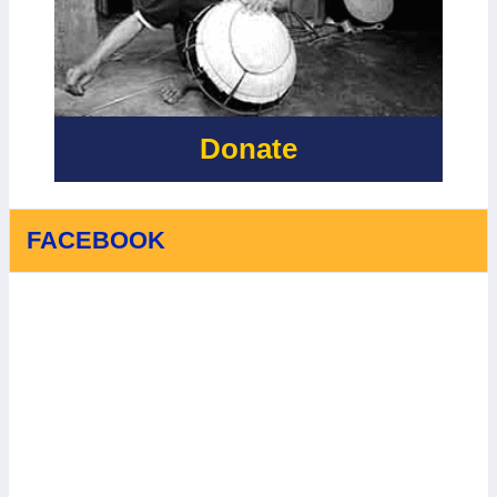
TRẠCH, XÃ
BẮC TRẠCH
VÀ XÃ
PHONG NHA,
TỈNH QUẢNG
TRỊ - LẦN 2
Donate
FACEBOOK