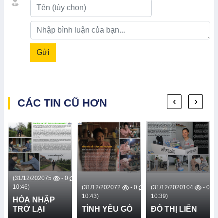
Gửi
‹
›
CÁC TIN CŨ HƠN
20
75
- 0
(31/12/2020
72
- 0
(31/12/2020
104
- 0
(31/12/2020
1
10:43)
10:39)
10:30)
HẬP
ẠI
TÌNH YÊU GỖ
ĐỖ THỊ LIÊN
HỒ ĐON