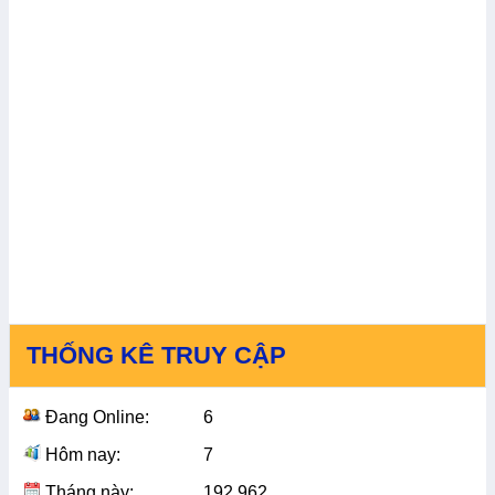
THỐNG KÊ TRUY CẬP
Đang Online:
6
Hôm nay:
7
Tháng này:
192,962