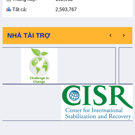
Tất cả:
2,593,767
‹
›
NHÀ TÀI TRỢ