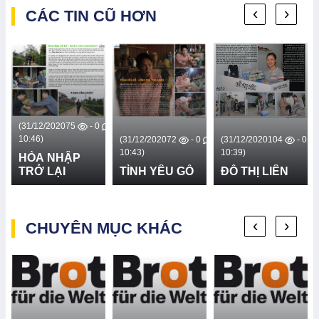
‹
›
CÁC TIN CŨ HƠN
(31/12/2020
75
- 0
10:46)
(31/12/2020
72
- 0
(31/12/2020
104
- 0
(3
10:43)
10:39)
10
HÒA NHẬP
TRỞ LẠI
TÌNH YÊU GỖ
ĐỖ THỊ LIÊN
H
‹
›
CHUYÊN MỤC KHÁC