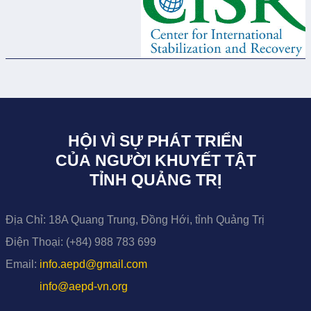
HỘI VÌ SỰ PHÁT TRIỂN
CỦA NGƯỜI KHUYẾT TẬT
TỈNH QUẢNG TRỊ
Địa Chỉ:
18A Quang Trung, Đồng Hới, tỉnh Quảng Trị
Điện Thoại:
(+84) 988 783 699
Email:
info.aepd@gmail.com
info@aepd-vn.org