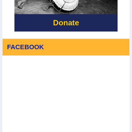
PHONG NHA,
TỈNH QUẢNG
TRỊ - LẦN 2
Donate
FACEBOOK