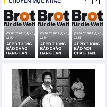
‹
›
CHUYÊN MỤC KHÁC
(29/07/2026
13
- 0
(29/07/2026
11
- 0
(29/07/2026
14
- 0
16:59)
16:54)
16:51)
AEPD THÔNG
AEPD THÔNG
AEPD THÔNG
BÁO CHÀO
BÁO CHÀO
BÁO MỜI
HÀNG CẠNH
HÀNG CẠNH
CHÀO HÀNG
TRANH CUNG
TRANH CUNG
CẠNH TRANH
CẤP VÀ LẮP
CẤP THIẾT BỊ
GÓI MUA
ĐẶT HỆ
CỨU NẠN,
SẮM: CUNG
THỐNG LOA
CỨU HỘ VÀ
CẤP VÀ LẮP
TRUYỀN
PHÒNG
ĐẶT 03 BẢN
THANH - LẦN
CHỐNG
ĐỒ RŮI RO
2
THIÊN TAI -
THIÊN TAI TẠI
LẦN 2
XÃ BỐ
TRẠCH, XÃ
BẮC TRẠCH
VÀ XÃ