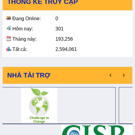
THỐNG KÊ TRUY CẬP
Đang Online:
0
Hôm nay:
301
Tháng này:
193,256
Tất cả:
2,594,061
‹
›
NHÀ TÀI TRỢ