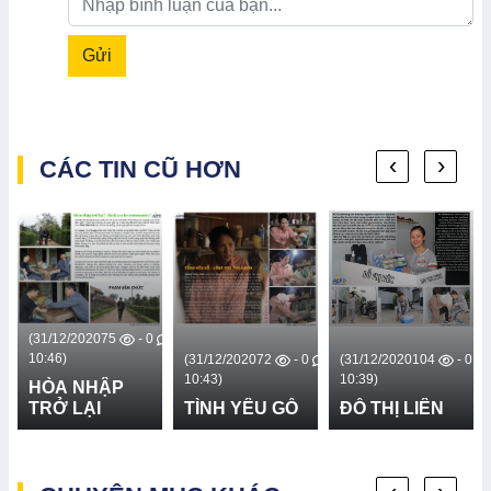
Gửi
‹
›
CÁC TIN CŨ HƠN
(31/12/2020
75
- 0
10:46)
0
(31/12/2020
72
- 0
(31/12/2020
104
- 0
10:43)
10:39)
HÒA NHẬP
TRỞ LẠI
TÌNH YÊU GỖ
ĐỖ THỊ LIÊN