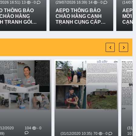
(29/07/2026 16:39)
14
- 0
(14/07/2026 16:24)
20
- 0
AEPD THÔNG BÁO
AEPD THÔNG BÁO
CHÀO HÀNG CẠNH
MỜI CHÀO HÀNG
TRANH CUNG CẤP
CẠNH TRANH GÓI
VÀ LẮP ĐẶT BIỂN
MUA SẮM: CUNG
BÁO RỦI RO THIÊN
CẤP TRANG THIẾT BỊ
TAI LẦN 2
PHỤC HỒI CHỨC
NĂNG VÀ THIẾT BỊ
‹
›
HỖ TRỢ SINH HOẠT
PHỤC VỤ MÔ HÌNH
PHÒNG MÔ PHỎNG
TẠI BỆNH VIỆN Y
HỌC CỔ TRUYỀN VÀ
PHỤC HỒI CHỨC
NĂNG BẮC QUẢNG
TRỊ.
(31/12/2020
142
- 0
(31/12/2020 10:35)
70
- 0
10:30)