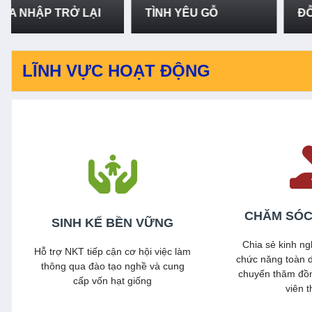
TÌNH YÊU GỖ
ĐỖ THỊ LIÊN
LĨNH VỰC HOẠT ĐỘNG
CHĂM SÓC
SINH KẾ BỀN VỮNG
Chia sẻ kinh ng
Hỗ trợ NKT tiếp cận cơ hội việc làm
chức năng toàn d
thông qua đào tạo nghề và cung
chuyến thăm đồ
cấp vốn hạt giống
viên t
Xem thêm