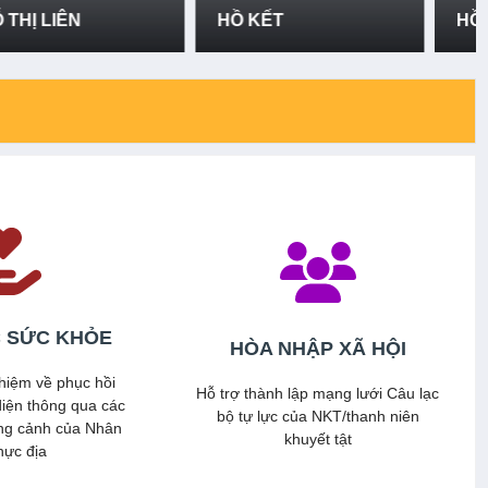
HỒ KẾT
HỒ ĐON
 SỨC KHỎE
HÒA NHẬP XÃ HỘI
hiệm về phục hồi
Hỗ trợ thành lập mạng lưới Câu lạc
iện thông qua các
bộ tự lực của NKT/thanh niên
ng cảnh của Nhân
khuyết tật
hực địa
Xem thêm