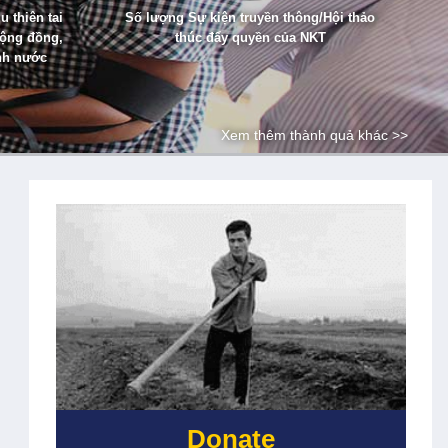
 thiên tai
Số lượng Sự kiện truyền thông/Hội thảo
cộng đồng,
thúc đẩy quyền của NKT
ình nước
Xem thêm thành quả khác >>
Donate