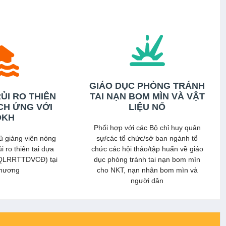
 thêm
GIÁO DỤC PHÒNG TRÁNH
ỦI RO THIÊN
TAI NẠN BOM MÌN VÀ VẬT
ÍCH ỨNG VỚI
LIỆU NỔ
ĐKH
Phối hợp với các Bộ chỉ huy quân
ủ giảng viên nòng
sự/các tổ chức/sở ban ngành tổ
i ro thiên tai dựa
chức các hội thảo/tập huấn về giáo
(QLRRTTDVCĐ) tại
dục phòng tránh tai nạn bom mìn
phương
cho NKT, nạn nhân bom mìn và
người dân
 thêm
Xem thêm