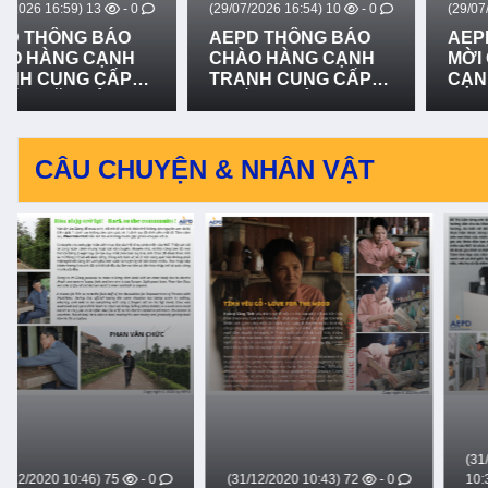
(29/07/2026 16:54)
10
- 0
(29/07/2026 16:51)
13
- 0
AEPD THÔNG BÁO
AEPD THÔNG BÁO
CHÀO HÀNG CẠNH
MỜI CHÀO HÀNG
TRANH CUNG CẤP
CẠNH TRANH GÓI
THIẾT BỊ CỨU NẠN,
MUA SẮM: CUNG
CỨU HỘ VÀ PHÒNG
CẤP VÀ LẮP ĐẶT 03
CHỐNG THIÊN TAI -
BẢN ĐỒ RŮI RO
LẦN 2
THIÊN TAI TẠI XÃ BỐ
CÂU CHUYỆN & NHÂN VẬT
TRẠCH, XÃ BẮC
TRẠCH VÀ XÃ
PHONG NHA, TỈNH
QUẢNG TRỊ - LẦN 2
(31/12/2020
104
- 0
(31/12/2020 10:43)
72
- 0
10:39)