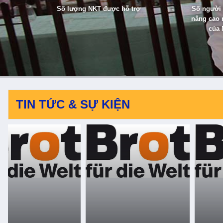
Số lượng NKT được hỗ trợ
Số người 
nâng cao 
của 
TIN TỨC & SỰ KIỆN