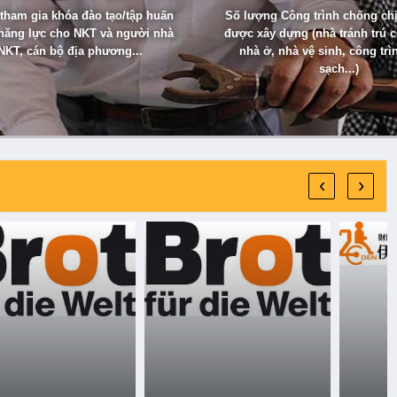
tham gia khóa đào tạo/tập huấn
Số lượng Công trình chống chịu
năng lực cho NKT và người nhà
được xây dựng (nhà tránh trú 
NKT, cán bộ địa phương...
nhà ở, nhà vệ sinh, công tr
sạch...)
‹
›