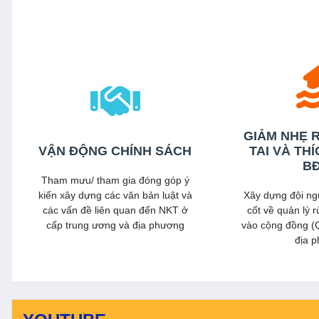
Xem
GIẢM NHẸ R
VẬN ĐỘNG CHÍNH SÁCH
TAI VÀ TH
B
Tham mưu/ tham gia đóng góp ý
kiến xây dựng các văn bản luật và
Xây dựng đội ng
các vấn đề liên quan đến NKT ở
cốt về quản lý rủ
cấp trung ương và địa phương
vào cộng đồng 
địa 
Xem thêm
Xem