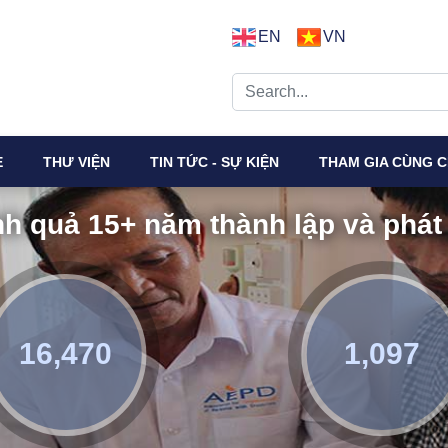
EN
VN
E
THƯ VIỆN
TIN TỨC - SỰ KIỆN
THAM GIA CÙNG C
h quả 15+ năm thành lập và phát 
16,470
1,097