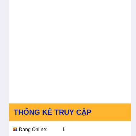
MẠNH MẼ
CHỈNH
THỐNG KÊ TRUY CẬP
Đang Online:
1