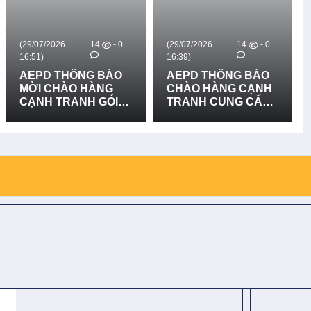
14
- 0
(29/07/2026
14
- 0
(14/07/2026
16:39)
16:24)
ÔNG BÁO
AEPD THÔNG BÁO
AEPD THÔN
O HÀNG
CHÀO HÀNG CẠNH
MỜI CHÀO 
ANH GÓI
TRANH CUNG CẤP
CẠNH TRAN
: CUNG
VÀ LẮP ĐẶT BIỂN
MUA SẮM: 
ẮP ĐẶT 03
BÁO RỦI RO THIÊN
CẤP TRANG 
RŮI RO
TAI LẦN 2
BỊ PHỤC HỒ
I TẠI XÃ
NĂNG VÀ TH
H, XÃ BẮC
HỖ TRỢ SIN
À XÃ
PHỤC VỤ MÔ
HA, TỈNH
PHÒNG MÔ 
Ị - LẦN 2
TẠI BỆNH VI
HỌC CỔ TR
VÀ PHỤC HỒ
NĂNG BẮC 
TRỊ.