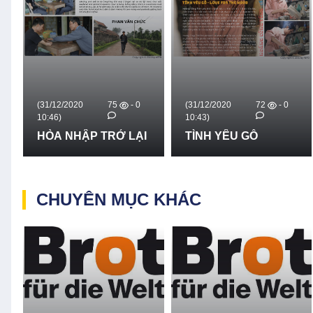
20
75
- 0
(31/12/2020
72
- 0
(31/12/2020
10:43)
10:39)
HẬP TRỞ LẠI
TÌNH YÊU GỖ
ĐỖ THỊ LI
CHUYÊN MỤC KHÁC