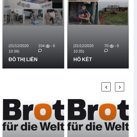
104
- 0
(31/12/2020
70
- 0
(31/12/2020
10:35)
10:30)
ÊN
HỒ KẾT
HỒ ĐON
‹
›