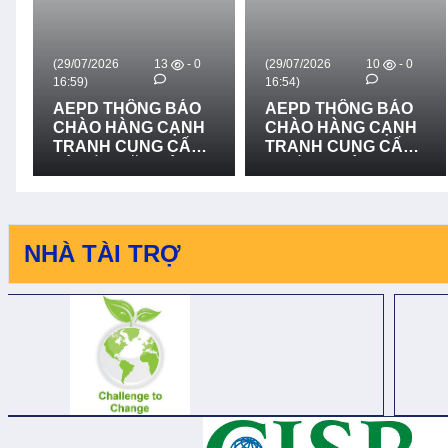
026
13
- 0
(29/07/2026
10
- 0
(29/07/2026
16:54)
16:51)
 THÔNG BÁO
AEPD THÔNG BÁO
AEPD TH
 HÀNG CẠNH
CHÀO HÀNG CẠNH
MỜI CHÀ
H CUNG CẤP
TRANH CUNG CẤP
CẠNH TR
P ĐẶT HỆ
THIẾT BỊ CỨU NẠN,
MUA SẮM
G LOA
CỨU HỘ VÀ PHÒNG
CẤP VÀ L
N THANH -
CHỐNG THIÊN TAI -
BẢN ĐỒ 
LẦN 2
THIÊN TA
BỐ TRẠC
NHÀ TÀI TRỢ
TRẠCH V
PHONG N
QUẢNG TR