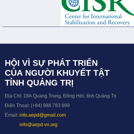
HỘI VÌ SỰ PHÁT TRIỂN
CỦA NGƯỜI KHUYẾT TẬT
TỈNH QUẢNG TRỊ
Địa Chỉ:
18A Quang Trung, Đồng Hới, tỉnh Quảng Trị
Điện Thoại:
(+84) 988 783 699
Email:
info.aepd@gmail.com
info@aepd-vn.org