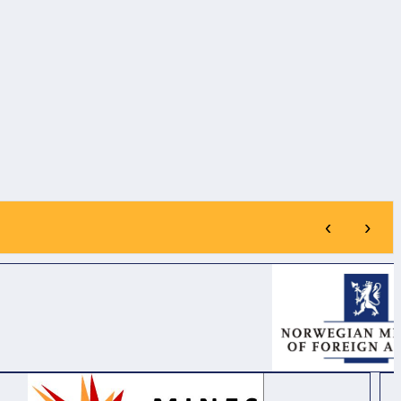
20
- 0
(14/07/2026
22
- 0
(09/07/2026
20
16:21)
08:40)
G BÁO
AEPD THÔNG BÁO
📢 THÔNG BÁO
HÀNG
MỜI CHÀO HÀNG
TUYỂN PHIÊN 
H GÓI
CẠNH TRANH GÓI
VIÊN TIẾNG TR
CUNG
MUA SẮM: CUNG
THIẾT
CẤP VÀ LẮP ĐẶT 03
I CHỨC
BẢN ĐỒ RŮI RO
IẾT BỊ
THIÊN TAI TẠI XÃ
H HOẠT
BỐ TRẠCH, XÃ BẮC
‹
›
 HÌNH
TRẠCH VÀ XÃ
PHỎNG
PHONG NHA, TỈNH
ỆN Y
QUẢNG TRỊ.
UYỀN
I CHỨC
QUẢNG