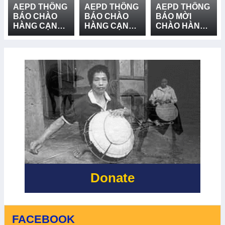
AEPD THÔNG
AEPD THÔNG
AEPD THÔNG
BÁO CHÀO
BÁO CHÀO
BÁO MỜI
HÀNG CẠNH
HÀNG CẠNH
CHÀO HÀNG
TRANH CUNG
TRANH CUNG
CẠNH TRANH
CẤP VÀ LẮP
CẤP THIẾT BỊ
GÓI MUA
ĐẶT HỆ
CỨU NẠN,
SẮM: CUNG
THỐNG LOA
CỨU HỘ VÀ
CẤP VÀ LẮP
TRUYỀN
PHÒNG
ĐẶT 03 BẢN
THANH - LẦN
CHỐNG
ĐỒ RŮI RO
2
THIÊN TAI -
THIÊN TAI TẠI
LẦN 2
XÃ BỐ
TRẠCH, XÃ
BẮC TRẠCH
VÀ XÃ
PHONG NHA,
TỈNH QUẢNG
TRỊ - LẦN 2
Donate
FACEBOOK