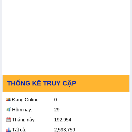
THỐNG KÊ TRUY CẬP
Đang Online:
0
Hôm nay:
29
Tháng này:
192,954
Tất cả:
2,593,759