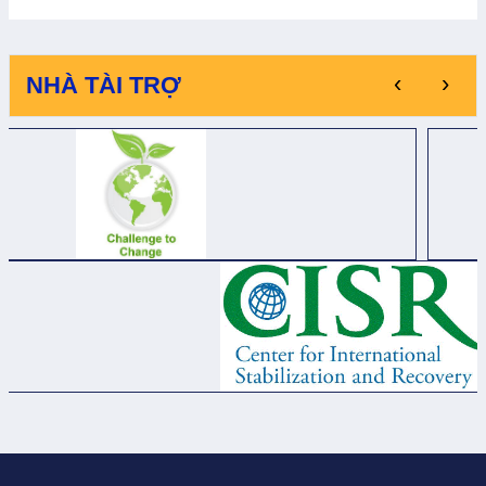
‹
›
NHÀ TÀI TRỢ