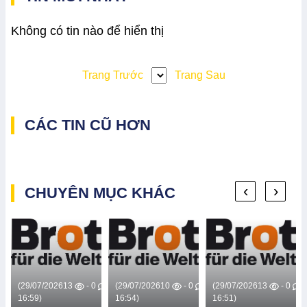
Không có tin nào để hiển thị
Trang Trước
Trang Sau
CÁC TIN CŨ HƠN
‹
›
CHUYÊN MỤC KHÁC
(29/07/2026
13
- 0
(29/07/2026
10
- 0
(29/07/2026
13
- 0
16:59)
16:54)
16:51)