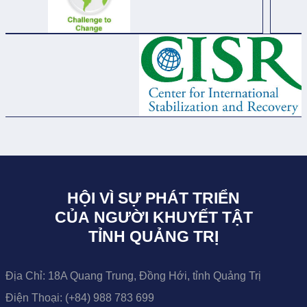
HỘI VÌ SỰ PHÁT TRIỂN
CỦA NGƯỜI KHUYẾT TẬT
TỈNH QUẢNG TRỊ
Địa Chỉ:
18A Quang Trung, Đồng Hới, tỉnh Quảng Trị
Điện Thoại:
(+84) 988 783 699