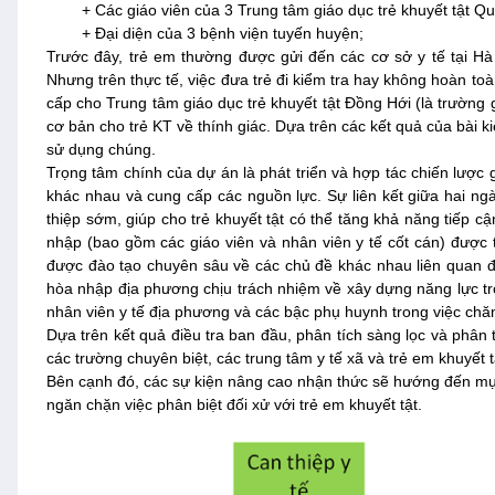
+ Các giáo viên của 3 Trung tâm giáo dục trẻ khuyết tật Q
+ Đại diện của 3 bệnh viện tuyến huyện;
Trước đây, trẻ em thường được gửi đến các cơ sở y tế tại Hà
Nhưng trên thực tế, việc đưa trẻ đi kiểm tra hay không hoàn toà
cấp cho Trung tâm giáo dục trẻ khuyết tật Đồng Hới (là trường gi
cơ bản cho trẻ KT về thính giác. Dựa trên các kết quả của bài ki
sử dụng chúng.
Trọng tâm chính của dự án là phát triển và hợp tác chiến lược
khác nhau và cung cấp các nguồn lực. Sự liên kết giữa hai ngà
thiệp sớm, giúp cho trẻ khuyết tật có thể tăng khả năng tiếp c
nhập (bao gồm các giáo viên và nhân viên y tế cốt cán) được 
được đào tạo chuyên sâu về các chủ đề khác nhau liên quan đ
hòa nhập địa phương chịu trách nhiệm về xây dựng năng lực tro
nhân viên y tế địa phương và các bậc phụ huynh trong việc chăm
Dựa trên kết quả điều tra ban đầu, phân tích sàng lọc và phân 
các trường chuyên biệt, các trung tâm y tế xã và trẻ em khuyết t
Bên cạnh đó, các sự kiện nâng cao nhận thức sẽ hướng đến mục t
ngăn chặn việc phân biệt đối xử với trẻ em khuyết tật.