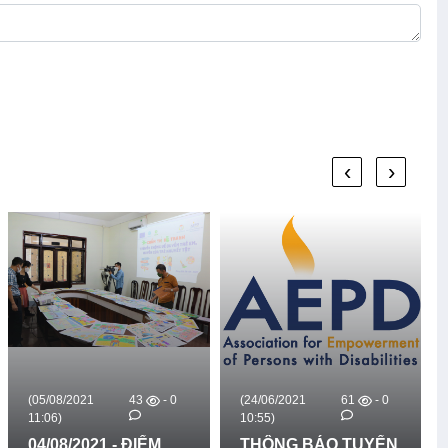
‹
›
- 0
(24/06/2021
61
- 0
(17/06/2021
46
-
10:55)
10:52)
ỂM
THÔNG BÁO TUYỂN
TUYỂN CHUYÊN