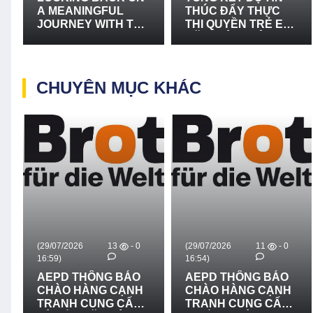
FUL
THÚC ĐẨY THỰC
HẸN "CÂN NÃ
ITH THE
THI QUYỀN TRẺ EM,
CỦA BAN GIÁ
ĐẶC BIỆT TRẺ
KHẢO
FROM
KHUYẾT TẬT
VIET NAM
TRONG LĨNH VỰC
GIÁO DỤC Ở VÙNG
CHUYÊN MỤC KHÁC
ỜNG
KHÓ KHĂN, MIỀN
A VỚI
NÚI, VÙNG ĐỒNG
 QUÝ
BÀO DÂN TỘC
ISH AID
THIỂU SỐ TỈNH
QUẢNG BÌNH
13
- 0
(29/07/2026
11
- 0
(29/07/2026
14
16:54)
16:51)
G BÁO
AEPD THÔNG BÁO
AEPD THÔNG 
G CẠNH
CHÀO HÀNG CẠNH
MỜI CHÀO HÀ
NG CẤP
TRANH CUNG CẤP
CẠNH TRANH 