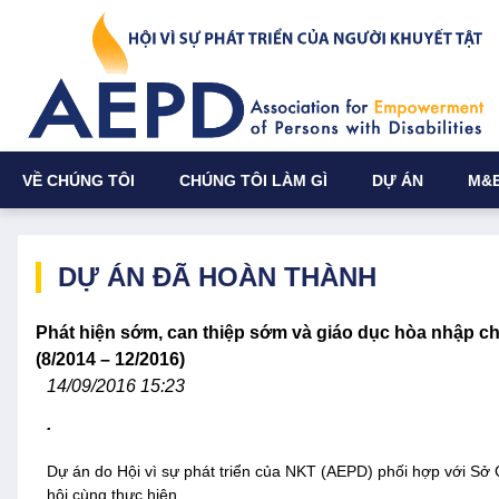
VỀ CHÚNG TÔI
CHÚNG TÔI LÀM GÌ
DỰ ÁN
M&
DỰ ÁN ĐÃ HOÀN THÀNH
Phát hiện sớm, can thiệp sớm và giáo dục hòa nhập cho
(8/2014 – 12/2016)
14/09/2016 15:23
.
Dự án do Hội vì sự phát triển của NKT (AEPD) phối hợp với Sở 
hội cùng thực hiện.