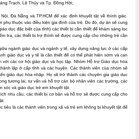
uảng Trạch, Lệ Thủy và Tp. Đồng Hới;
 Nội, Đà Nẵng và TP.HCM để xác định khuyết tật về thính giác.
n phụ thuộc vào điều kiện gia đình của trẻ. Do đó, dự án sẽ cung
áo dục đặc biệt của tỉnh) các thiết bị cần thiết để khám sàng lọc
ểm tra, các thiết bị trợ thính sẽ được cung cấp cho những trẻ cần
 giữa ngành giáo dục và ngành y tế, xây dựng năng lực ở các cấp
nh giáo dục và y tế là cần thiết để có thể phát hiện sớm và can
ận với các cơ hội giáo dục và học tập. Nhóm Hỗ trợ Giáo dục hòa
thành lập ở cấp tỉnh và các huyện. Các thành viên của nhóm sẽ
ến giáo dục hòa nhập. Họ sẽ trở thành các chuyên gia giáo dục
ng tương lai, tư vấn và hỗ trợ cán bộ nhân viên các trường, các
 sóc và giáo dục trẻ em khuyết tật.
tích nhu cầu, các thiết bị cơ bản và hỗ trợ sẽ được cung cấp cho
ật.
iêu là các thành viên trong xã và trẻ em không bị khuyết tật để