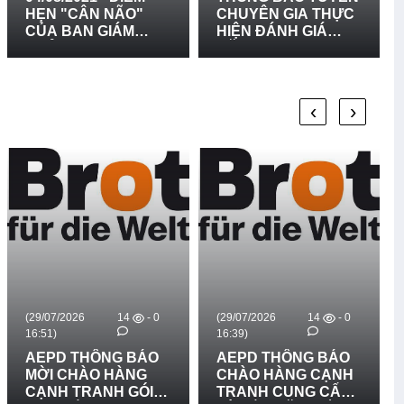
O"
CHUYÊN GIA THỰC
GIA THỰC HIỆN
M
HIỆN ĐÁNH GIÁ
KHÓA ĐÀO KỸ
NĂNG LỰC TRẠM Y
NĂNG DẠY HÒA
TẾ XÃ TRONG VIỆC
NHẬP DÀNH CHO
PHÁT HIỆN SỚM,
GIÁO VIÊN VÀ ĐẠI
CAN THIỆP SỚM
DIỆN BAN GIÁM
‹
›
ĐỐI VỚI TRẺ
HIỆU NHÀ TRƯỜ
KHUYẾT TẬT
- 0
(29/07/2026
14
- 0
(14/07/2026
20
-
16:39)
16:24)
BÁO
AEPD THÔNG BÁO
AEPD THÔNG BÁ
NG
CHÀO HÀNG CẠNH
MỜI CHÀO HÀNG
GÓI
TRANH CUNG CẤP
CẠNH TRANH GÓI