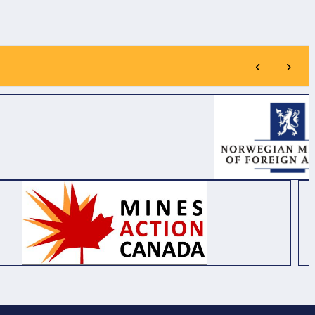
MUA SẮM: CUNG
T
CẤP VÀ LẮP ĐẶT 03
C
BẢN ĐỒ RŮI RO
Ị
THIÊN TAI TẠI XÃ
ẠT
BỐ TRẠCH, XÃ BẮC
‹
›
H
TRẠCH VÀ XÃ
G
PHONG NHA, TỈNH
QUẢNG TRỊ.
ỨC
G