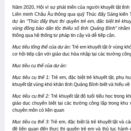
Năm 2020, Hội vì sự phát triển của người khuyết tật
Liên minh Châu Âu thông qua quỹ Thúc đẩy Sáng kiến Tư
dự án
“Thúc đẩy thực thi quyền trẻ em, đặc biệt trẻ khuy
vùng đồng bào dân tộc thiểu số tỉnh Quảng Bình”
nhằm 
thông qua hệ thống tư pháp tin cậy và dễ tiếp cận.
Mục tiêu tổng thể của dự án:
Trẻ em khuyết tật ở vùng kh
cơ hội tiếp cận với giáo dục hòa nhập tại các trường côn
Mục tiêu cụ thể của dự án:
Mục tiêu cụ thể 1:
Trẻ em, đặc biệt trẻ khuyết tật, phụ h
khuyết tật vùng khó khăn tỉnh Quảng Bình biết và hiểu về 
Mục tiêu cụ thể 2:
Trẻ khuyết tật độ tuổi tiểu học trong 
giáo dục chuyên biệt tại các trường công lập trong khu
chuyên môn có liên quan
Mục tiêu cụ thể 3:
Trẻ em, đặc biệt là trẻ khuyết tật và 
đề liên quan đến thực thi quyền trẻ em và thủ tục hành 