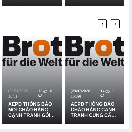
NĂNG LỰC TRẠM Y
NĂNG DẠY HÒA
TẾ XÃ TRONG VIỆC
NHẬP DÀNH CH
PHÁT HIỆN SỚM,
GIÁO VIÊN VÀ ĐẠ
CAN THIỆP SỚM
DIỆN BAN GIÁM
‹
›
ĐỐI VỚI TRẺ
HIỆU NHÀ TRƯ
KHUYẾT TẬT
13
- 0
(29/07/2026
14
- 0
(14/07/2026
20
16:39)
16:24)
 BÁO
AEPD THÔNG BÁO
AEPD THÔNG B
ÀNG
CHÀO HÀNG CẠNH
MỜI CHÀO HÀN
 GÓI
TRANH CUNG CẤP
CẠNH TRANH GÓ
UNG
VÀ LẮP ĐẶT BIỂN
MUA SẮM: CUN
ĐẶT 03
BÁO RỦI RO THIÊN
CẤP TRANG THI