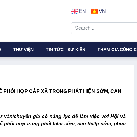
EN
VN
E
THƯ VIỆN
TIN TỨC - SỰ KIỆN
THAM GIA CÙNG C
 PHỐI HỢP CẤP XÃ TRONG PHÁT HIỆN SỚM, CAN
tư vấn/chuyên gia có năng lực để làm việc với Hội và
 phối hợp trong phát hiện sớm, can thiệp sớm, phục