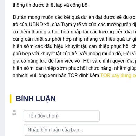
thông tin được thiết lập và công bố.
Dự án mong muốn các kết quả dự án đạt được sẽ được duy 
trò của UBND xã, của Trạm y tế và của các trường trên đị
có thêm tham gia học hòa nhập tại các trường trên địa h
cùng cần thiết sự phối hợp nhịp nhàng và hiệu quả từ gi
hiện sớm các dấu hiệu khuyết tật, can thiệp phục hồi 
phù hợp với khuyết tật của trẻ. Với mong muốn đó, Hội vì
gia có năng lực để làm việc với Hội và chính quyền đị
hiện sớm, can thiệp sớm phục hồi chức năng, nhằm giúp tr
anh/chị vui lòng xem bản TOR đính kèm
TOR xay dung c
BÌNH LUẬN