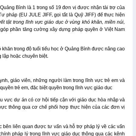
 tỉnh Quảng Bình là 1 trong số 19 đơn vị được nhận tài trợ của
 pháp (EU JULE JIFF, gọi tắt là Quỹ JIFF) để thực hiện
ết tật trong lĩnh vực giáo dục ở vùng khó khăn, miền núi,
góp phần tăng cường xây dựng pháp quyền ở Việt Nam
ó khăn trong độ tuổi tiểu học ở Quảng Bình được nâng cao
g lập hoặc chuyên biệt.
uynh, giáo viên, những người làm trong lĩnh vực trẻ em và
quyền trẻ em, đặc biệt quyền trong lĩnh vực giáo dục
khu vực dự án có cơ hội tiếp cận với giáo dục hòa nhập và
 vực thông qua cơ chế phối hợp thực hiện của các đơn vị
các bên liên quan được tư vấn và hỗ trợ pháp lý về các vấn
chính pháp lý trong lĩnh vực giáo dục thông qua các kênh