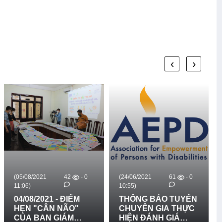
‹
›
2
- 0
(24/06/2021
61
- 0
(17/06/2021
46
10:55)
10:52)
ĐIỂM
THÔNG BÁO TUYỂN
TUYỂN CHUYÊN
ÃO"
CHUYÊN GIA THỰC
GIA THỰC HIỆN
ÁM
HIỆN ĐÁNH GIÁ
KHÓA ĐÀO KỸ