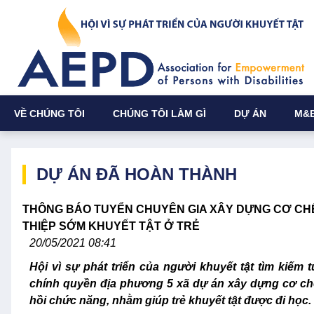
VỀ CHÚNG TÔI
CHÚNG TÔI LÀM GÌ
DỰ ÁN
M&
DỰ ÁN ĐÃ HOÀN THÀNH
THÔNG BÁO TUYỂN CHUYÊN GIA XÂY DỰNG CƠ CHẾ
THIỆP SỚM KHUYẾT TẬT Ở TRẺ
20/05/2021 08:41
Hội vì sự phát triển của người khuyết tật tìm kiếm 
chính quyền địa phương 5 xã dự án xây dựng cơ chế
hồi chức năng, nhằm giúp trẻ khuyết tật được đi học.