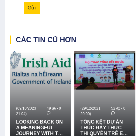
Gửi
CÁC TIN CŨ HƠN
49
- 0
(29/12/2021
52
- 0
(05/08/2021
4
20:00)
11:06)
BACK ON
TỔNG KẾT DỰ ÁN
04/08/2021 - 
GFUL
THÚC ĐẨY THỰC
HẸN "CÂN N
WITH THE
THI QUYỀN TRẺ EM,
CỦA BAN GI