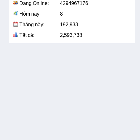
Đang Online:
4294967176
Hôm nay:
8
Tháng này:
192,933
Tất cả:
2,593,738
- 0
(25/05/2021
66
- 0
(06/05/2021
83
- 0
15:01)
15:10)
TUYỂN CHUYÊN
TUYỂN CHUYÊN
GIA THỰC HIỆN
GIA XÂY DỰNG CẨ
KHÓA TẬP HUẤN
NANG HƯỚNG DẪN