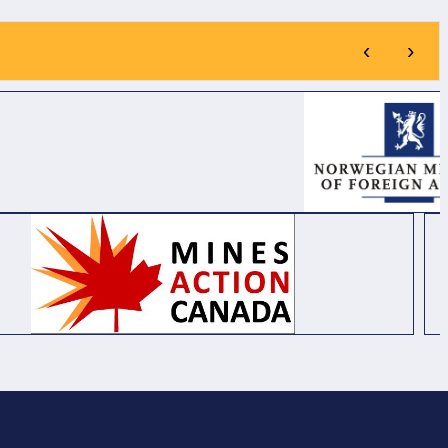
ỨC
BẢN ĐỒ RŮI RO
BỊ
THIÊN TAI TẠI XÃ
OẠT
BỐ TRẠCH, XÃ BẮC
‹
›
NH
TRẠCH VÀ XÃ
NG
PHONG NHA, TỈNH
Y
QUẢNG TRỊ.
N
HỨC
NG