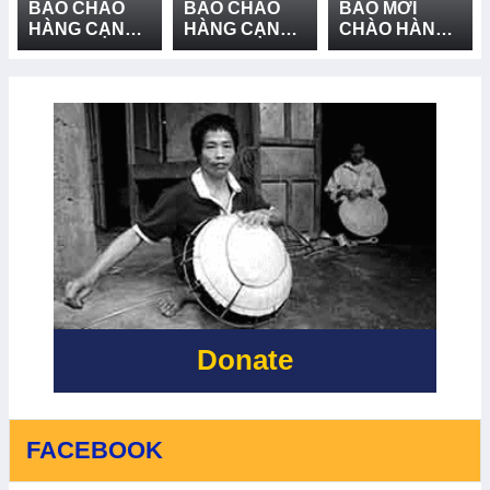
BÁO CHÀO
BÁO CHÀO
BÁO MỜI
HÀNG CẠNH
HÀNG CẠNH
CHÀO HÀNG
TRANH CUNG
TRANH CUNG
CẠNH TRANH
CẤP VÀ LẮP
CẤP THIẾT BỊ
GÓI MUA
ĐẶT HỆ
CỨU NẠN,
SẮM: CUNG
THỐNG LOA
CỨU HỘ VÀ
CẤP VÀ LẮP
TRUYỀN
PHÒNG
ĐẶT 03 BẢN
THANH - LẦN
CHỐNG
ĐỒ RŮI RO
2
THIÊN TAI -
THIÊN TAI TẠI
LẦN 2
XÃ BỐ
TRẠCH, XÃ
BẮC TRẠCH
VÀ XÃ
PHONG NHA,
TỈNH QUẢNG
TRỊ - LẦN 2
Donate
FACEBOOK