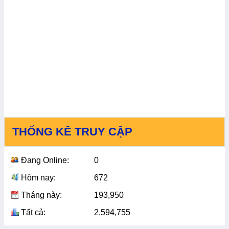
THỐNG KÊ TRUY CẬP
Đang Online:
0
Hôm nay:
672
Tháng này:
193,950
Tất cả:
2,594,755