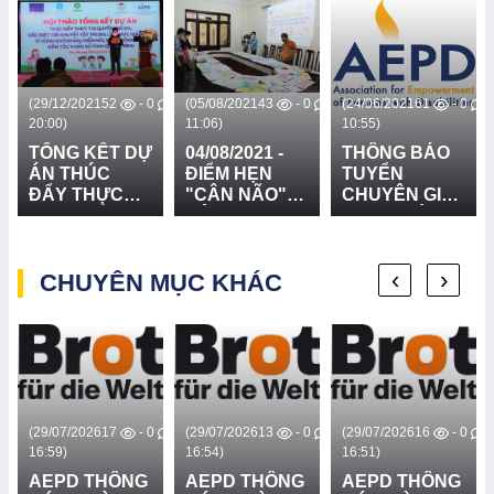
0
(29/12/2021
52
- 0
(05/08/2021
43
- 0
(24/06/2021
61
- 0
20:00)
11:06)
10:55)
TỔNG KẾT DỰ
04/08/2021 -
THÔNG BÁO
ÁN THÚC
ĐIỂM HẸN
TUYỂN
ĐẨY THỰC
"CÂN NÃO"
CHUYÊN GIA
THI QUYỀN
CỦA BAN
THỰC HIỆN
TRẺ EM, ĐẶC
GIÁM KHẢO
ĐÁNH GIÁ
BIỆT TRẺ
NĂNG LỰC
‹
›
KHUYẾT TẬT
CHUYÊN MỤC KHÁC
TRẠM Y TẾ
TRONG LĨNH
XÃ TRONG
VỰC GIÁO
VIỆC PHÁT
DỤC Ở VÙNG
HIỆN SỚM,
KHÓ KHĂN,
CAN THIỆP
MIỀN NÚI,
SỚM ĐỐI VỚI
VÙNG ĐỒNG
TRẺ KHUYẾT
BÀO DÂN
TẬT
0
(29/07/2026
17
- 0
(29/07/2026
13
- 0
(29/07/2026
16
- 0
TỘC THIỂU
16:59)
16:54)
16:51)
SỐ TỈNH
AEPD THÔNG
AEPD THÔNG
AEPD THÔNG
QUẢNG BÌNH