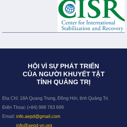
HỘI VÌ SỰ PHÁT TRIỂN
CỦA NGƯỜI KHUYẾT TẬT
TỈNH QUẢNG TRỊ
Địa Chỉ:
18A Quang Trung, Đồng Hới, tỉnh Quảng Trị
Điện Thoại:
(+84) 988 783 699
Email:
info.aepd@gmail.com
info@aepd-vn.org