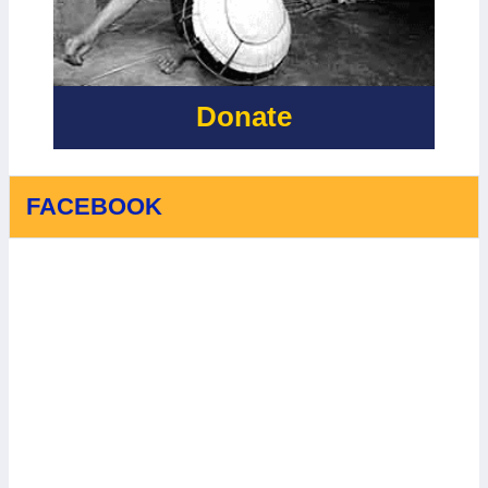
SỰ HỖ TRỢ
BIẾN ĐỔI KHÍ
QUÝ BÁU
HẬU
CỦA IRISH
AID
Donate
FACEBOOK