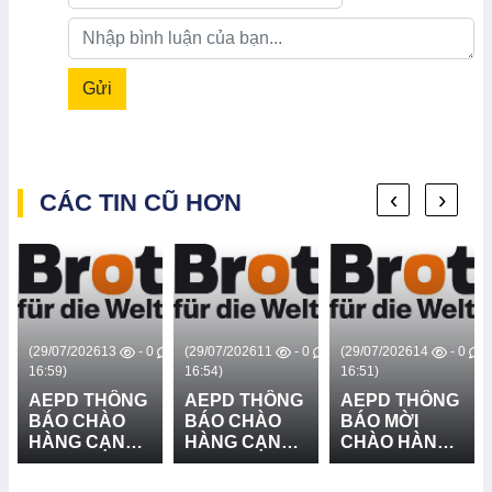
Gửi
‹
›
CÁC TIN CŨ HƠN
0
(29/07/2026
13
- 0
(29/07/2026
11
- 0
(29/07/2026
14
- 0
16:59)
16:54)
16:51)
AEPD THÔNG
AEPD THÔNG
AEPD THÔNG
BÁO CHÀO
BÁO CHÀO
BÁO MỜI
HÀNG CẠNH
HÀNG CẠNH
CHÀO HÀNG
TRANH CUNG
TRANH CUNG
CẠNH TRANH
CẤP VÀ LẮP
CẤP THIẾT BỊ
GÓI MUA