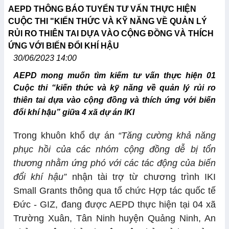
AEPD THÔNG BÁO TUYỂN TƯ VẤN THỰC HIỆN
CUỘC THI "KIẾN THỨC VÀ KỸ NĂNG VỀ QUẢN LÝ
RỦI RO THIÊN TAI DỰA VÀO CỘNG ĐỒNG VÀ THÍCH
ỨNG VỚI BIẾN ĐỔI KHÍ HẬU
30/06/2023 14:00
AEPD mong muốn tìm kiếm tư vấn thực hiện 01
Cuộc thi “kiến thức và kỹ năng về quản lý rủi ro
thiên tai dựa vào cộng đồng và thích ứng với biến
đổi khí hậu” giữa 4 xã dự án IKI
Trong khuôn khổ dự án
“Tăng cường khả năng
phục hồi của các nhóm cộng đồng dễ bị tổn
thương nhằm ứng phó với các tác động của biến
đổi khí hậu”
nhận tài trợ từ chương trình IKI
Small Grants thông qua tổ chức Hợp tác quốc tế
Đức - GIZ, đang được AEPD thực hiện tại 04 xã
Trường Xuân, Tân Ninh huyện Quảng Ninh, An