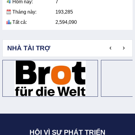
Hôm nay:
7
Tháng này:
193,285
Tất cả:
2,594,090
‹
›
NHÀ TÀI TRỢ
HỘI VÌ SỰ PHÁT TRIỂN