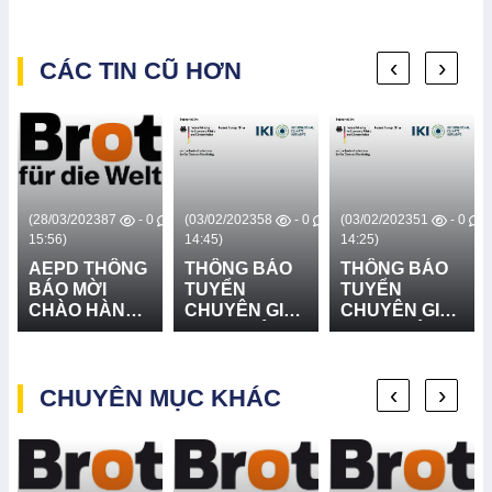
‹
›
CÁC TIN CŨ HƠN
0
(28/03/2023
87
- 0
(03/02/2023
58
- 0
(03/02/2023
51
- 0
15:56)
14:45)
14:25)
AEPD THÔNG
THÔNG BÁO
THÔNG BÁO
BÁO MỜI
TUYỂN
TUYỂN
CHÀO HÀNG
CHUYÊN GIA
CHUYÊN GIA
CẠNH TRANH
THỰC HIỆN
THỰC HIỆN
HỆ THỐNG
TẬP HUẤN
TẬP HUẤN
LOA TRUYỀN
“QUẢN LÝ
“VỆ SINH MÔI
‹
›
THANH - DỰ
CHUYÊN MỤC KHÁC
RỦI RO THIÊN
TRƯỜNG VÀ
ÁN BFTW
TAI DỰA VÀO
NƯỚC SẠCH
CỘNG ĐỒNG
CHO CÁC HỘ
VÀ THÍCH
GIA ĐÌNH” -
ỨNG VỚI
DA IKI