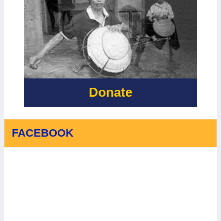
- CÙNG NHÌN
TAI DỰA VÀO
LẠI CHẶNG
CỘNG ĐỒNG
ĐƯỜNG ĐẦY
VÀ THÍCH
Ý NGHĨA VỚI
ỨNG VỚI
SỰ HỖ TRỢ
BIẾN ĐỔI KHÍ
QUÝ BÁU
HẬU
CỦA IRISH
AID
Donate
FACEBOOK