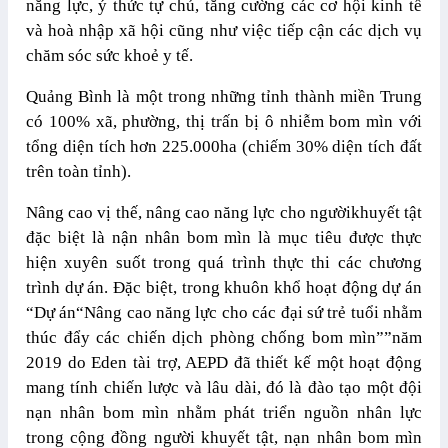
năng lực, ý thức tự chủ, tăng cường các cơ hội kinh tế
và hoà nhập xã hội cũng như việc tiếp cận các dịch vụ
chăm sóc sức khoẻ y tế.
Quảng Bình là một trong những tỉnh thành miền Trung
có 100% xã, phường, thị trấn bị ô nhiễm bom mìn với
tổng diện tích hơn 225.000ha (chiếm 30% diện tích đất
trên toàn tỉnh).
Nâng cao vị thế, nâng cao năng lực cho ngườikhuyết tật
đặc biệt là nận nhân bom mìn là mục tiêu được thực
hiện xuyên suốt trong quá trình thực thi các chương
trình dự án. Đặc biệt, trong khuôn khổ hoạt động dự án
“Dự án“Nâng cao năng lực cho các đại sứ trẻ tuổi nhằm
thúc đẩy các chiến dịch phòng chống bom mìn””năm
2019 do Eden tài trợ, AEPD đã thiết kế một hoạt động
mang tính chiến lược và lâu dài, đó là đào tạo một đội
nạn nhân bom mìn nhằm phát triển nguồn nhân lực
trong cộng đồng người khuyết tật, nạn nhân bom mìn