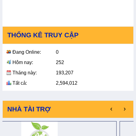
THỐNG KÊ TRUY CẬP
Đang Online:
0
Hôm nay:
252
Tháng này:
193,207
Tất cả:
2,594,012
‹
›
NHÀ TÀI TRỢ