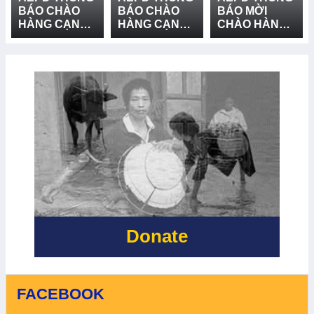
BÁO CHÀO
BÁO CHÀO
BÁO MỜI
HÀNG CẠNH
HÀNG CẠNH
CHÀO HÀNG
TRANH CUNG
TRANH CUNG
CẠNH TRANH
CẤP VÀ LẮP
CẤP THIẾT BỊ
GÓI MUA
ĐẶT HỆ
CỨU NẠN,
SẮM: CUNG
THỐNG LOA
CỨU HỘ VÀ
CẤP VÀ LẮP
TRUYỀN
PHÒNG
ĐẶT 03 BẢN
THANH - LẦN
CHỐNG
ĐỒ RŮI RO
2
THIÊN TAI -
THIÊN TAI TẠI
LẦN 2
XÃ BỐ
TRẠCH, XÃ
BẮC TRẠCH
VÀ XÃ
PHONG NHA,
TỈNH QUẢNG
TRỊ - LẦN 2
Donate
FACEBOOK