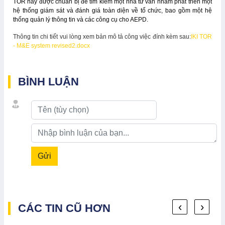
TOR này được chuẩn bị để tìm kiếm một nhà tư vấn nhằm phát triển một
hệ thống giám sát và đánh giá toàn diện về tổ chức, bao gồm một hệ
thống quản lý thông tin và các công cụ cho AEPD.
Thông tin chi tiết vui lòng xem bản mô tả công việc đính kèm sau:
IKI TOR
- M&E system revised2.docx
BÌNH LUẬN
Gửi
‹
›
CÁC TIN CŨ HƠN