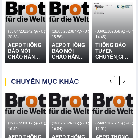
0
(13/04/2023
42
- 0
(28/03/2023
87
- 0
(03/02/2023
58
- 0
20:38)
15:56)
14:45)
AEPD THÔNG
AEPD THÔNG
THÔNG BÁO
BÁO MỜI
BÁO MỜI
TUYỂN
CHÀO HÀNG
CHÀO HÀNG
CHUYÊN GIA
CẠNH TRANH
CẠNH TRANH
THỰC HIỆN
DỊCH VỤ LẮP
HỆ THỐNG
TẬP HUẤN
ĐẶT BIỂN
LOA TRUYỀN
“QUẢN LÝ
‹
›
CẢNH BÁO
CHUYÊN MỤC KHÁC
THANH - DỰ
RỦI RO THIÊN
NGUY HIỂM -
ÁN BFTW
TAI DỰA VÀO
DỰ ÁN BFTW
CỘNG ĐỒNG
VÀ THÍCH
ỨNG VỚI
BIẾN ĐỔI KHÍ
HẬU, BAO
GỒM VẼ BẢN
0
(29/07/2026
17
- 0
(29/07/2026
13
- 0
(29/07/2026
15
- 0
ĐỒ THIÊN
16:59)
16:54)
16:51)
TAI” - DA IKI
AEPD THÔNG
AEPD THÔNG
AEPD THÔNG