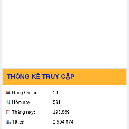
THỐNG KÊ TRUY CẬP
Đang Online:
54
Hôm nay:
591
Tháng này:
193,869
Tất cả:
2,594,674