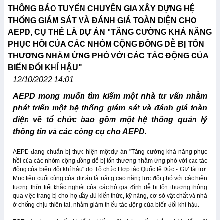
THÔNG BÁO TUYỂN CHUYÊN GIA XÂY DỰNG HỆ
THỐNG GIÁM SÁT VÀ ĐÁNH GIÁ TOÀN DIỆN CHO
AEPD, CỤ THỂ LÀ DỰ ÁN "TĂNG CƯỜNG KHẢ NĂNG
PHỤC HỒI CỦA CÁC NHÓM CỘNG ĐỒNG DỄ BỊ TỔN
THƯƠNG NHẰM ỨNG PHÓ VỚI CÁC TÁC ĐỘNG CỦA
BIẾN ĐỔI KHÍ HẬU"
12/10/2022 14:01
AEPD mong muốn tìm kiếm một nhà tư vấn nhằm
phát triển một hệ thống giám sát và đánh giá toàn
diện về tổ chức bao gồm một hệ thống quản lý
thông tin và các công cụ cho AEPD.
AEPD đang chuẩn bị thực hiện một dự án "Tăng cường khả năng phục
hồi của các nhóm cộng đồng dễ bị tổn thương nhằm ứng phó với các tác
động của biến đổi khí hậu" do Tổ chức Hợp tác Quốc tế Đức - GIZ tài trợ.
Mục tiêu cuối cùng của dự án là nâng cao năng lực đối phó với các hiện
tượng thời tiết khắc nghiệt của các hộ gia đình dễ bị tổn thương thông
qua việc trang bị cho họ đầy đủ kiến thức, kỹ năng, cơ sở vật chất và nhà
ở chống chịu thiên tai, nhằm giảm thiểu tác động của biến đổi khí hậu.