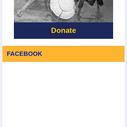
SỰ HỖ TRỢ
BIẾN ĐỔI KHÍ
QUÝ BÁU
HẬU
CỦA IRISH
AID
Donate
FACEBOOK