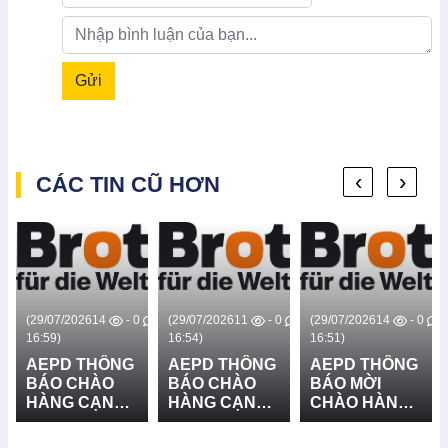
Gửi
‹
›
CÁC TIN CŨ HƠN
0
(29/07/2026
14
- 0
(29/07/2026
11
- 0
(29/07/2026
14
- 0
16:59)
16:54)
16:51)
AEPD THÔNG
AEPD THÔNG
AEPD THÔNG
BÁO CHÀO
BÁO CHÀO
BÁO MỜI
HÀNG CẠNH
HÀNG CẠNH
CHÀO HÀNG
TRANH CUNG
TRANH CUNG
CẠNH TRANH
CẤP VÀ LẮP
CẤP THIẾT BỊ
GÓI MUA