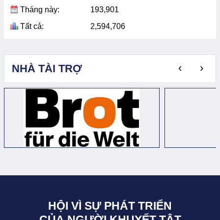
Tháng này:
193,901
Tất cả:
2,594,706
‹
›
NHÀ TÀI TRỢ
HỘI VÌ SỰ PHÁT TRIỂN
CỦA NGƯỜI KHUYẾT TẬT