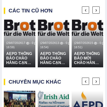
‹
›
CÁC TIN CŨ HƠN
0
(29/07/2026
17
- 0
(29/07/2026
13
- 0
(29/07/2026
15
- 0
16:59)
16:54)
16:51)
AEPD THÔNG
AEPD THÔNG
AEPD THÔNG
BÁO CHÀO
BÁO CHÀO
BÁO MỜI
HÀNG CẠNH
HÀNG CẠNH
CHÀO HÀNG
TRANH CUNG
TRANH CUNG
CẠNH TRANH
CẤP VÀ LẮP
CẤP THIẾT BỊ
GÓI MUA
ĐẶT HỆ
CỨU NẠN,
SẮM: CUNG
‹
›
THỐNG LOA
CHUYÊN MỤC KHÁC
CỨU HỘ VÀ
CẤP VÀ LẮP
TRUYỀN
PHÒNG
ĐẶT 03 BẢN
THANH - LẦN
CHỐNG
ĐỒ RŮI RO
2
THIÊN TAI -
THIÊN TAI TẠI
LẦN 2
XÃ BỐ
TRẠCH, XÃ