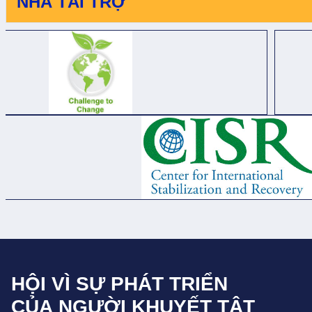
NHÀ TÀI TRỢ
ĐẦY Ý NGHĨA VỚI
SỰ HỖ TRỢ QUÝ
BÁU CỦA IRISH AID
HỘI VÌ SỰ PHÁT TRIỂN
CỦA NGƯỜI KHUYẾT TẬT