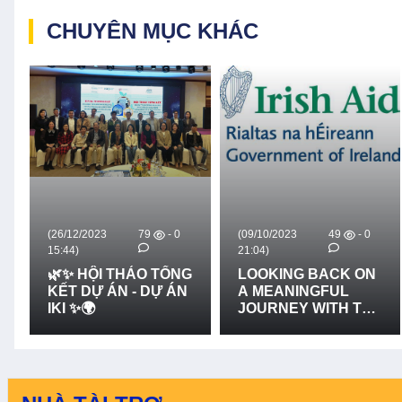
TRUYỀN THANH -
CHỐNG THIÊN TAI -
LẦN 2
LẦN 2
CHUYÊN MỤC KHÁC
(26/12/2023
79
- 0
(09/10/2023
49
- 0
15:44)
21:04)
🌿✨ HỘI THẢO TỔNG
LOOKING BACK ON
KẾT DỰ ÁN - DỰ ÁN
A MEANINGFUL
IKI ✨🌍
JOURNEY WITH THE
VALUABLE
SUPPORT FROM
IRISH AID VIET NAM
- CÙNG NHÌN LẠI
CHẶNG ĐƯỜNG