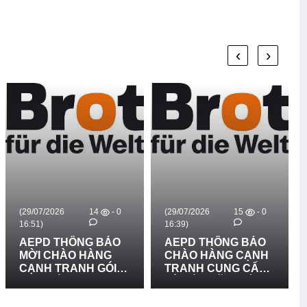
‹
›
(29/07/2026
14
- 0
(29/07/2026
15
- 0
16:51)
16:39)
AEPD THÔNG BÁO
AEPD THÔNG BÁO
MỜI CHÀO HÀNG
CHÀO HÀNG CẠNH
CẠNH TRANH GÓI
TRANH CUNG CẤP
MUA SẮM: CUNG
VÀ LẮP ĐẶT BIỂN
CẤP VÀ LẮP ĐẶT 03
BÁO RỦI RO THIÊN