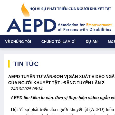
VỀ CHÚNG TÔI
CHÚNG TÔI LÀM GÌ
DỰ ÁN
M&
TIN TỨC
AEPD TUYỂN TƯ VẤN/ĐƠN VỊ SẢN XUẤT VIDEO NG
CỦA NGƯỜI KHUYẾT TẬT - ĐĂNG TUYỂN LẦN 2
24/10/2025 08:34
AEPD tìm kiếm tư vấn. đơn vị thực hiện video ngắn 
Hội Vì sự phát triển của người khuyết tật (AEPD) luôn