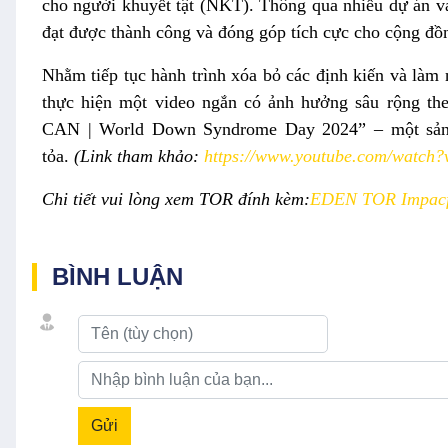
cho người khuyết tật (NKT). Thông qua nhiều dự án v
đạt được thành công và đóng góp tích cực cho cộng đồ
Nhằm tiếp tục hành trình xóa bỏ các định kiến và làm 
thực hiện một video ngắn
có
ảnh hưởng
sâu rộng
the
CAN | World Down Syndrome Day 2024” – một sản 
tỏa.
(Link tham khảo:
https://www.youtube.com/watc
Chi tiết vui lòng xem TOR đính kèm:
EDEN TOR Impacfu
BÌNH LUẬN
Gửi