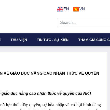
EN
VN
E
THƯ VIỆN
TIN TỨC - SỰ KIỆN
THAM GIA CÙNG C
ẮN VỀ GIÁO DỤC NÂNG CAO NHẬN THỨC VỀ QUYỀN
về giáo dục nâng cao nhận thức về quyền của NKT
 nỗ lực thúc đẩy quyền, sự hòa nhập và cơ hội bình đẳng