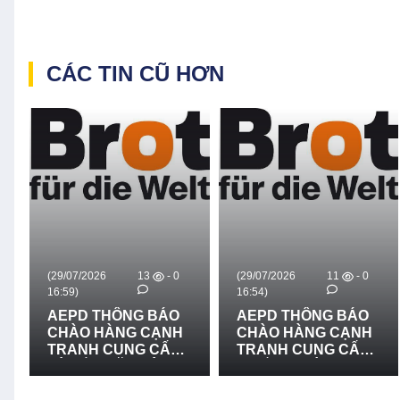
CÁC TIN CŨ HƠN
(29/07/2026
13
- 0
(29/07/2026
11
- 0
16:59)
16:54)
AEPD THÔNG BÁO
AEPD THÔNG BÁO
CHÀO HÀNG CẠNH
CHÀO HÀNG CẠNH
TRANH CUNG CẤP
TRANH CUNG CẤP
VÀ LẮP ĐẶT HỆ
THIẾT BỊ CỨU NẠN,
THỐNG LOA
CỨU HỘ VÀ PHÒNG