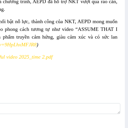
à chương trình, AEPD đã hỗ trợ NKT vượt qua rào cản,
ng.
nổi bật
nỗ lực, thành công
của NKT, AEPD mong muốn
o phong cách tương tự
như
video “ASSUME THAT I
phẩm truyền cảm hứng, giàu cảm xúc và có sức lan
h?v=9HpLhxMFJR8
)
l video 2025_time 2.pdf