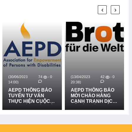
BẢN ĐỒ RŮI RO
TAI LẦN 2
THIÊN TAI TẠI XÃ
‹
›
BỐ TRẠCH, XÃ BẮC
TRẠCH VÀ XÃ
PHONG NHA, TỈNH
QUẢNG TRỊ - LẦN 2
(30/06/2023
74
- 0
(13/04/2023
42
- 0
14:00)
20:38)
AEPD THÔNG BÁO
AEPD THÔNG BÁO
TUYỂN TƯ VẤN
MỜI CHÀO HÀNG
THỰC HIỆN CUỘC
CẠNH TRANH DỊCH
THI "KIẾN THỨC VÀ
VỤ LẮP ĐẶT BIỂN
KỸ NĂNG VỀ QUẢN
CẢNH BÁO NGUY
LÝ RỦI RO THIÊN
HIỂM - DỰ ÁN BFTW
TAI DỰA VÀO CỘNG
ĐỒNG VÀ THÍCH