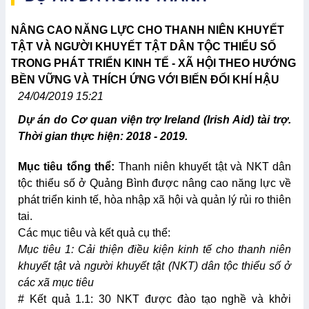
NÂNG CAO NĂNG LỰC CHO THANH NIÊN KHUYẾT
TẬT VÀ NGƯỜI KHUYẾT TẬT DÂN TỘC THIỂU SỐ
TRONG PHÁT TRIỂN KINH TẾ - XÃ HỘI THEO HƯỚNG
BỀN VỮNG VÀ THÍCH ỨNG VỚI BIẾN ĐỔI KHÍ HẬU
24/04/2019 15:21
Dự án do Cơ quan viện trợ Ireland (Irish Aid) tài trợ.
Thời gian thực hiện: 2018 - 2019.
Mục tiêu tổng thể:
Thanh niên khuyết tật và NKT dân
tộc thiểu số ở Quảng Bình được nâng cao năng lực về
phát triển kinh tế, hòa nhập xã hội và quản lý rủi ro thiên
tai.
Các mục tiêu và kết quả cụ thể:
Mục tiêu 1: Cải thiện điều kiện kinh tế cho thanh niên
khuyết tật và người khuyết tật (NKT) dân tộc thiểu số ở
các xã mục tiêu
# Kết quả 1.1: 30 NKT được đào tạo nghề và khởi