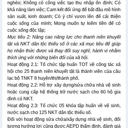
nghèo; Không có công việc tạo thu nhập ổn định; Có
khả năng làm việc; Cam kết đối ứng để bắt đầu mô hình
sản xuất, kinh doanh; Có ý chí vươn lên để cải thiện
cuộc sống của mình; Mong muốn tự kiếm tiền để có
cuộc sống độc lập;
Mục tiêu 2: Nâng cao năng lực cho thanh niên khuyết
tật và NKT dân tộc thiểu số ở các xã mục tiêu để giúp
họ nhận thức được và thay đổi suy nghĩ, hành vi nhằm
thích ứng với những biến đổi của xã hội.
Hoạt động 2.1: Tổ chức tập huấn TOT về công tác xã
hội cho 25 thanh niên khuyết tật là thành viên của câu
lạc bộ TNKT 8 huyện/thị/thành phố.
Hoạt động 2.2: Hỗ trợ xây dựng/sửa chữa nhà vệ sinh
hoặc cung cấp hệ thống trữ nước sạch cho 60 hộ gia
đình có NKT.
Hoạt động 2.3: Tổ chức 05 khóa tập huấn về vệ sinh,
nước sạch cho 125 NKT dân tộc thiểu số.
Đối với hoạt động sửa chữa/xây dựng nhà vệ sinh, đối
tượng hưởng lợi cũng được AEPD thẩm định, đánh giá