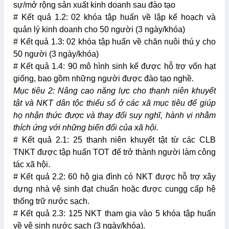
sự/mở rộng sản xuất kinh doanh sau đào tạo
# Kết quả 1.2: 02 khóa tập huấn về lập kế hoạch và
quản lý kinh doanh cho 50 người (3 ngày/khóa)
# Kết quả 1.3: 02 khóa tập huấn về chăn nuôi thú y cho
50 người (3 ngày/khóa)
# Kết quả 1.4: 90 mô hình sinh kế được hỗ trợ vốn hạt
giống, bao gồm những người được đào tạo nghề.
Mục tiêu 2: Nâng cao năng lực cho thanh niên khuyết
tật và NKT dân tộc thiểu số ở các xã mục tiêu để giúp
họ nhận thức được và thay đổi suy nghĩ, hành vi nhằm
thích ứng với những biến đổi của xã hội.
# Kết quả 2.1: 25 thanh niên khuyết tật từ các CLB
TNKT được tập huấn TOT để trở thành người làm công
tác xã hội.
# Kết quả 2.2: 60 hộ gia đình có NKT được hỗ trợ xây
dựng nhà vệ sinh đạt chuẩn hoặc được cungg cấp hệ
thống trữ nước sạch.
# Kết quả 2.3: 125 NKT tham gia vào 5 khóa tập huấn
về vệ sinh nước sạch (3 ngày/khóa).