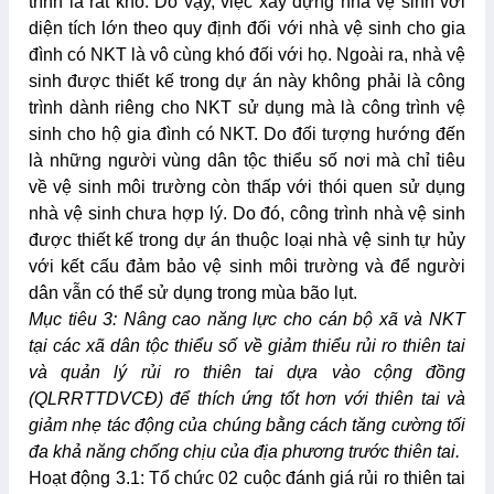
trình là rất khó. Do vậy, việc xây dựng nhà vệ sinh với
diện tích lớn theo quy định đối với nhà vệ sinh cho gia
đình có NKT là vô cùng khó đối với họ. Ngoài ra, nhà vệ
sinh được thiết kế trong dự án này không phải là công
trình dành riêng cho NKT sử dụng mà là công trình vệ
sinh cho hộ gia đình có NKT. Do đối tượng hướng đến
là những người vùng dân tộc thiểu số nơi mà chỉ tiêu
về vệ sinh môi trường còn thấp với thói quen sử dụng
nhà vệ sinh chưa hợp lý. Do đó, công trình nhà vệ sinh
được thiết kế trong dự án thuộc loại nhà vệ sinh tự hủy
với kết cấu đảm bảo vệ sinh môi trường và để người
dân vẫn có thể sử dụng trong mùa bão lụt.
Mục tiêu 3: Nâng cao năng lực cho cán bộ xã và NKT
tại các xã dân tộc thiểu số về giảm thiểu rủi ro thiên tai
và quản lý rủi ro thiên tai dựa vào cộng đồng
(QLRRTTDVCĐ) để thích ứng tốt hơn với thiên tai và
giảm nhẹ tác động của chúng bằng cách tăng cường tối
đa khả năng chống chịu của địa phương trước thiên tai.
Hoạt động 3.1: Tổ chức 02 cuộc đánh giá rủi ro thiên tai