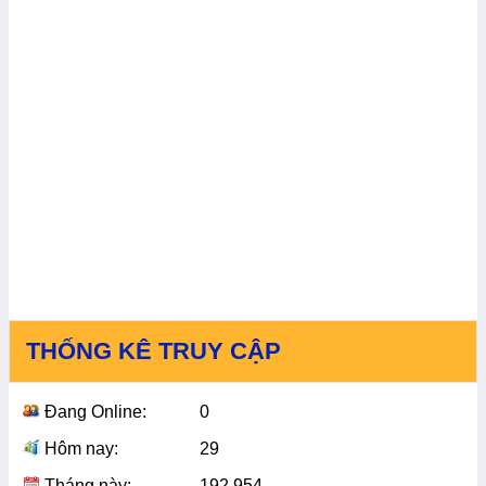
THỐNG KÊ TRUY CẬP
Đang Online:
0
Hôm nay:
29
Tháng này:
192,954