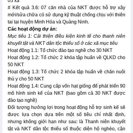
05 xã
# Kết quả 3.6: 07 căn nhà của NKT được hỗ trợ xây
mới/sửa chữa có sử dụng kỹ thuật chống chịu với thiên
tai tại huyện Minh Hóa và Quảng Ninh.
Các hoạt động dự án:
Mục tiêu 1: Cải thiện điều kiện kinh tế cho thanh niên
khuyết tật và NKT dân tộc thiểu số ở các xã mục tiêu
Hoạt động 1.1: Tổ chức đào tạo nghề cho 30 NKT
Hoạt động 1.2: Tổ chức 2 khóa tập huấn về QLKD cho
50 NKT
Hoạt động 1.3: Tổ chức 2 khóa tập huấn về chăn nuôi
thú y cho 50 NKT
Hoạt động 1.4: Cung cấp vốn hạt giống để phát triển 90
mô hình sinh kế của NKT (bao gồm cả 30 NKT được
đào tạo nghề)
Đối tượng hưởng lợi trong hoạt động hỗ trợ sinh kế sẽ
được lựa chọn dựa trên một số tiêu chí nhất định,
nhưng không giới hạn như sau: là Thanh niên khuyết
tật và NKT dân tộc thiểu số thuộc diện hộ nghèo, cận