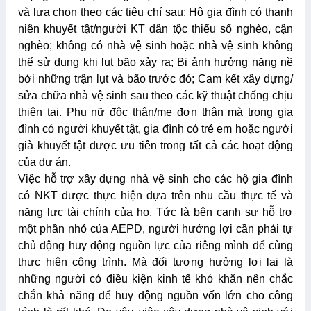
và lựa chọn theo các tiêu chí sau: Hộ gia đình có thanh
niên khuyết tật/người KT dân tộc thiểu số nghèo, cận
nghèo; không có nhà vệ sinh hoặc nhà vệ sinh không
thể sử dụng khi lụt bão xảy ra; Bị ảnh hưởng nặng nề
bởi những trận lụt và bão trước đó; Cam kết xây dựng/
sửa chữa nhà vệ sinh sau theo các kỹ thuật chống chịu
thiên tai. Phụ nữ độc thân/mẹ đơn thân mà trong gia
đình có người khuyết tật, gia đình có trẻ em hoặc người
già khuyết tật được ưu tiên trong tất cả các hoạt động
của dự án.
Việc hỗ trợ xây dựng nhà vệ sinh cho các hộ gia đình
có NKT được thực hiện dựa trên nhu cầu thực tế và
năng lực tài chính của họ. Tức là bên cạnh sự hỗ trợ
một phần nhỏ của AEPD, người hưởng lợi cần phải tự
chủ động huy động nguồn lực của riêng mình để cùng
thực hiện công trình. Mà đối tượng hưởng lợi lại là
những người có điều kiện kinh tế khó khăn nên chắc
chắn khả năng để huy động nguồn vốn lớn cho công