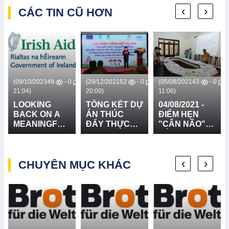
‹
›
CÁC TIN CŨ HƠN
0
(09/10/2023
49
- 0
(29/12/2021
52
- 0
(05/08/2021
43
- 0
21:04)
20:00)
11:06)
LOOKING
TỔNG KẾT DỰ
04/08/2021 -
BACK ON A
ÁN THÚC
ĐIỂM HẸN
MEANINGFUL
ĐẨY THỰC
"CÂN NÃO"
JOURNEY
THI QUYỀN
CỦA BAN
WITH THE
TRẺ EM, ĐẶC
GIÁM KHẢO
VALUABLE
BIỆT TRẺ
‹
›
SUPPORT
CHUYÊN MỤC KHÁC
KHUYẾT TẬT
FROM IRISH
TRONG LĨNH
AID VIET NAM
VỰC GIÁO
- CÙNG NHÌN
DỤC Ở VÙNG
LẠI CHẶNG
KHÓ KHĂN,
ĐƯỜNG ĐẦY
MIỀN NÚI,
Ý NGHĨA VỚI
VÙNG ĐỒNG