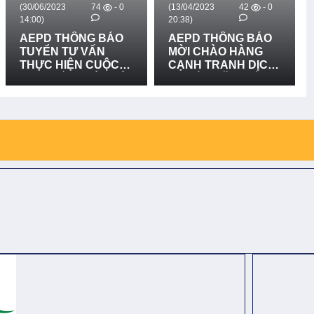
(30/06/2023
74
- 0
(13/04/2023
42
- 0
14:00)
20:38)
AEPD THÔNG BÁO
AEPD THÔNG BÁO
TUYỂN TƯ VẤN
MỜI CHÀO HÀNG
THỰC HIỆN CUỘC
CẠNH TRANH DỊCH
THI "KIẾN THỨC VÀ
VỤ LẮP ĐẶT BIỂN
KỸ NĂNG VỀ QUẢN
CẢNH BÁO NGUY
LÝ RỦI RO THIÊN
HIỂM - DỰ ÁN BFTW
TAI DỰA VÀO CỘNG
ĐỒNG VÀ THÍCH
ỨNG VỚI BIẾN ĐỔI
KHÍ HẬU