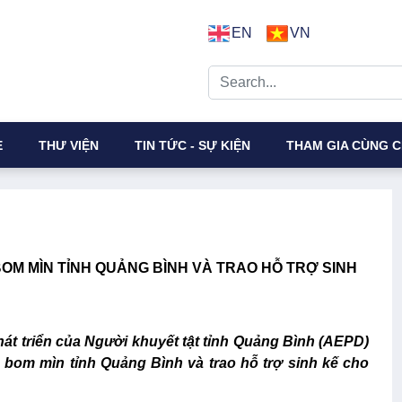
EN
VN
E
THƯ VIỆN
TIN TỨC - SỰ KIỆN
THAM GIA CÙNG C
BOM MÌN TỈNH QUẢNG BÌNH VÀ TRAO HỖ TRỢ SINH
hát triển của Người khuyết tật tỉnh Quảng Bình (AEPD)
 bom mìn tỉnh Quảng Bình và trao hỗ trợ sinh kế cho