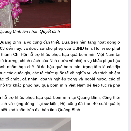
 Quảng Bình lên nhận Quyết định
Quảng Bình là vô cùng cần thiết. Dựa trên nền tảng hoạt động ở
03 đến nay, và được sự cho phép của UBND tỉnh, Hội vì sự phát
ở thành Chi Hội hỗ trợ khắc phục hậu quả bom mìn Việt Nam tại
chủ trương, chính sách của Nhà nước về nhiệm vụ khắc phục hậu
nh nhằm hạn chế tối đa hậu quả bom mìn, trọng tâm là các địa
ục các quốc gia, các tổ chức quốc tế về nghĩa vụ và trách nhiệm
ác tổ chức, cá nhân, doanh nghiệp trong và ngoài nước, các tổ
 hỗ trợ khắc phục hậu quả bom mìn Việt Nam để tiếp tục rà phá
i hỗ trợ khắc phục hậu quả bom mìn tại Quảng Bình, đồng thời
nh và cộng đồng. Tại sự kiện, Hội cũng đã trao 40 suất quà trị
biệt khó khăn trên địa bàn tỉnh Quảng Bình.