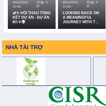
(26/12/2023
79
- 0
(09/10/2023
49
- 0
15:44)
21:04)
🌿✨ HỘI THẢO TỔNG
LOOKING BACK ON
KẾT DỰ ÁN - DỰ ÁN
A MEANINGFUL
IKI ✨🌍
JOURNEY WITH THE
VALUABLE
SUPPORT FROM
IRISH AID VIET NAM
- CÙNG NHÌN LẠI
CHẶNG ĐƯỜNG
NHÀ TÀI TRỢ
ĐẦY Ý NGHĨA VỚI
SỰ HỖ TRỢ QUÝ
BÁU CỦA IRISH AID