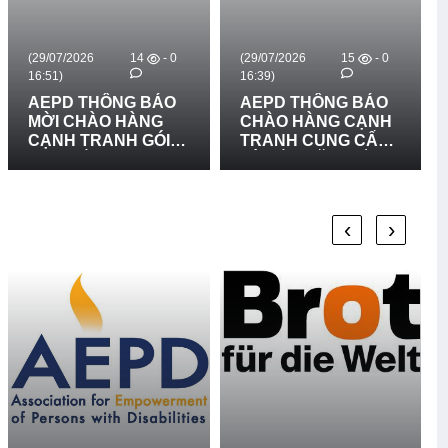
(29/07/2026
14
- 0
(29/07/2026
15
- 0
16:51)
16:39)
AEPD THÔNG BÁO
AEPD THÔNG BÁO
MỜI CHÀO HÀNG
CHÀO HÀNG CẠNH
CẠNH TRANH GÓI
TRANH CUNG CẤP
MUA SẮM: CUNG
VÀ LẮP ĐẶT BIỂN
CẤP VÀ LẮP ĐẶT 03
BÁO RỦI RO THIÊN
BẢN ĐỒ RŮI RO
TAI LẦN 2
THIÊN TAI TẠI XÃ
‹
›
BỐ TRẠCH, XÃ BẮC
TRẠCH VÀ XÃ
PHONG NHA, TỈNH
QUẢNG TRỊ - LẦN 2