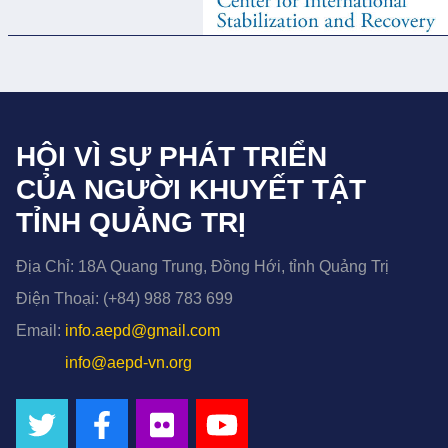
HỘI VÌ SỰ PHÁT TRIỂN
CỦA NGƯỜI KHUYẾT TẬT
TỈNH QUẢNG TRỊ
Địa Chỉ:
18A Quang Trung, Đồng Hới, tỉnh Quảng Trị
Điện Thoại:
(+84) 988 783 699
Email:
info.aepd@gmail.com
info@aepd-vn.org