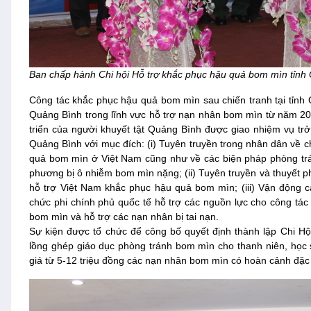
Ban chấp hành Chi hội Hỗ trợ khắc phục hậu quả bom mìn tỉnh
Công tác khắc phục hậu quả bom mìn sau chiến tranh tại tỉnh 
Quảng Bình trong lĩnh vực hỗ trợ nạn nhân bom mìn từ năm 20
triển của người khuyết tật Quảng Bình được giao nhiệm vụ tr
Quảng Bình với mục đích: (i) Tuyên truyền trong nhân dân về 
quả bom mìn ở Việt Nam cũng như về các biện pháp phòng trá
phương bị ô nhiễm bom mìn nặng; (ii) Tuyên truyền và thuyết ph
hỗ trợ Việt Nam khắc phục hậu quả bom mìn; (iii) Vận động c
chức phi chính phủ quốc tế hỗ trợ các nguồn lực cho công tác
bom mìn và hỗ trợ các nạn nhân bị tai nạn.
Sự kiện được tổ chức để công bố quyết định thành lập Chi Hộ
lồng ghép giáo dục phòng tránh bom mìn cho thanh niên, học si
giá từ 5-12 triệu đồng các nạn nhân bom mìn có hoàn cảnh đặc 