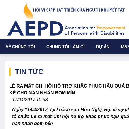
VỀ CHÚNG TÔI
CHÚNG TÔI LÀM GÌ
DỰ ÁN
M&
TIN TỨC
LỄ RA MẮT CHI HỘI HỖ TRỢ KHẮC PHỤC HẬU QUẢ 
KẾ CHO NẠN NHÂN BOM MÌN
17/04/2017 10:38
Ngày 11/04/2017, tại khách sạn Hữu Nghị, Hội vì sự p
tổ chức Lễ ra mắt Chi hội hỗ trợ khắc phục hậu quả
nạn nhân bom mìn