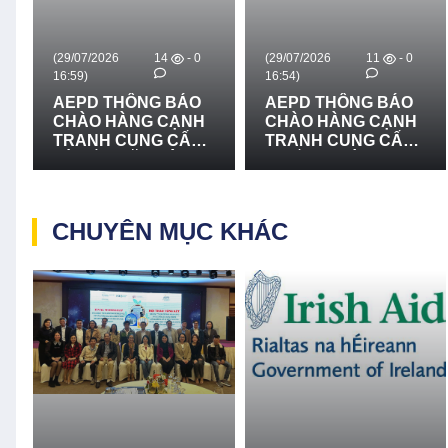
(29/07/2026
14
- 0
(29/07/2026
11
- 0
16:59)
16:54)
AEPD THÔNG BÁO
AEPD THÔNG BÁO
CHÀO HÀNG CẠNH
CHÀO HÀNG CẠNH
TRANH CUNG CẤP
TRANH CUNG CẤP
VÀ LẮP ĐẶT HỆ
THIẾT BỊ CỨU NẠN,
THỐNG LOA
CỨU HỘ VÀ PHÒNG
TRUYỀN THANH -
CHỐNG THIÊN TAI -
LẦN 2
LẦN 2
CHUYÊN MỤC KHÁC