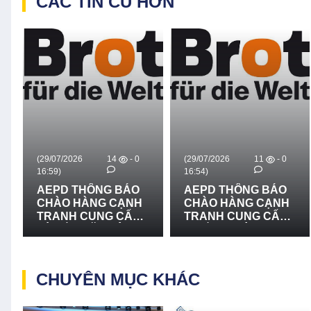
CÁC TIN CŨ HƠN
(29/07/2026
14
- 0
(29/07/2026
11
- 0
16:59)
16:54)
AEPD THÔNG BÁO
AEPD THÔNG BÁO
CHÀO HÀNG CẠNH
CHÀO HÀNG CẠNH
TRANH CUNG CẤP
TRANH CUNG CẤP
VÀ LẮP ĐẶT HỆ
THIẾT BỊ CỨU NẠN,
THỐNG LOA
CỨU HỘ VÀ PHÒNG
TRUYỀN THANH -
CHỐNG THIÊN TAI -
LẦN 2
LẦN 2
CHUYÊN MỤC KHÁC