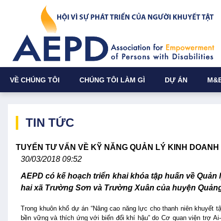
VỀ CHÚNG TÔI
CHÚNG TÔI LÀM GÌ
DỰ ÁN
M&
TIN TỨC
TUYỂN TƯ VẤN VỀ KỸ NĂNG QUẢN LÝ KINH DOANH
30/03/2018 09:52
AEPD có kế hoạch triển khai khóa tập huấn về Quản l
hai xã Trường Sơn và Trường Xuân của huyện Quảng
Trong khuôn khổ dự án “Nâng cao năng lực cho thanh niên khuyết tật 
bền vững và thích ứng với biến đổi khí hậu” do Cơ quan viện trợ Ai-l