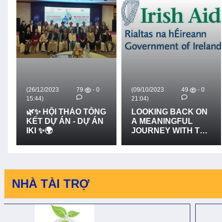
(26/12/2023
79
- 0
(09/10/2023
49
- 0
15:44)
21:04)
🌿✨ HỘI THẢO TỔNG
LOOKING BACK ON
KẾT DỰ ÁN - DỰ ÁN
A MEANINGFUL
IKI ✨🌍
JOURNEY WITH THE
VALUABLE
SUPPORT FROM
IRISH AID VIET NAM
- CÙNG NHÌN LẠI
CHẶNG ĐƯỜNG
NHÀ TÀI TRỢ
ĐẦY Ý NGHĨA VỚI
SỰ HỖ TRỢ QUÝ
BÁU CỦA IRISH AID