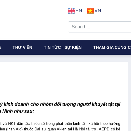
EN
VN
E
THƯ VIỆN
TIN TỨC - SỰ KIỆN
THAM GIA CÙNG C
ý kinh doanh cho nhóm đối tượng người khuyết tật tại
 Ninh như sau:
và NKT dân tộc thiểu số trong phát triển kinh tế - xã hội theo hướng
en (Irish Aid) thuộc Đại sứ quán Ai-len tại Hà Nội tài trợ, AEPD có kế