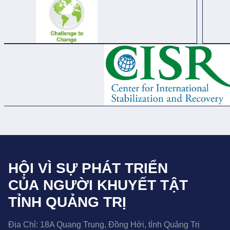
HỘI VÌ SỰ PHÁT TRIỂN
CỦA NGƯỜI KHUYẾT TẬT
TỈNH QUẢNG TRỊ
Địa Chỉ:
18A Quang Trung, Đồng Hới, tỉnh Quảng Trị