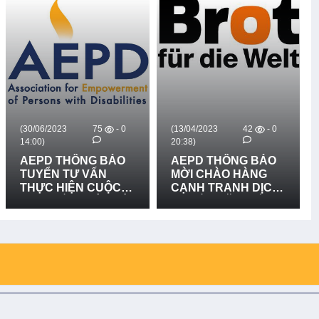
QUẢNG TRỊ - LẦN 2
(30/06/2023
75
- 0
(13/04/2023
42
- 0
14:00)
20:38)
AEPD THÔNG BÁO
AEPD THÔNG BÁO
TUYỂN TƯ VẤN
MỜI CHÀO HÀNG
THỰC HIỆN CUỘC
CẠNH TRANH DỊCH
THI "KIẾN THỨC VÀ
VỤ LẮP ĐẶT BIỂN
KỸ NĂNG VỀ QUẢN
CẢNH BÁO NGUY
LÝ RỦI RO THIÊN
HIỂM - DỰ ÁN BFTW
TAI DỰA VÀO CỘNG
ĐỒNG VÀ THÍCH
ỨNG VỚI BIẾN ĐỔI
KHÍ HẬU