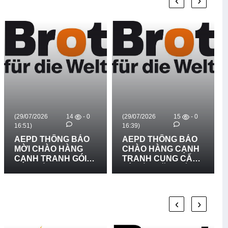
‹
›
(29/07/2026
14
- 0
(29/07/2026
15
- 0
16:51)
16:39)
AEPD THÔNG BÁO
AEPD THÔNG BÁO
MỜI CHÀO HÀNG
CHÀO HÀNG CẠNH
CẠNH TRANH GÓI
TRANH CUNG CẤP
MUA SẮM: CUNG
VÀ LẮP ĐẶT BIỂN
CẤP VÀ LẮP ĐẶT 03
BÁO RỦI RO THIÊN
BẢN ĐỒ RŮI RO
TAI LẦN 2
THIÊN TAI TẠI XÃ
‹
›
BỐ TRẠCH, XÃ BẮC
TRẠCH VÀ XÃ
PHONG NHA, TỈNH