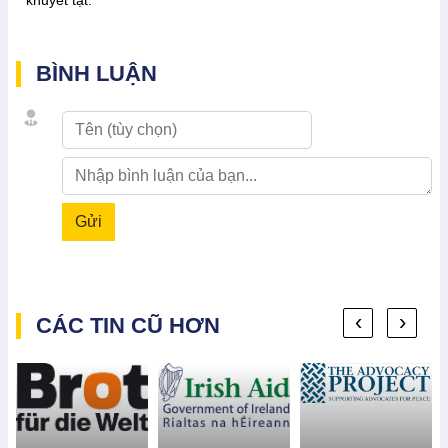
BÌNH LUẬN
Gửi
‹
›
CÁC TIN CŨ HƠN