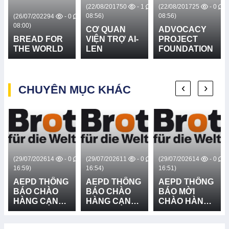
(22/08/2017
50
- 1
(22/08/2017
25
- 0
08:56)
08:56)
(26/07/2022
94
- 0
08:00)
(2
CƠ QUAN
ADVOCACY
08:
BREAD FOR
VIỆN TRỢ AI-
PROJECT
THE WORLD
LEN
FOUNDATION
G
‹
›
CHUYÊN MỤC KHÁC
(29/07/2026
14
- 0
(29/07/2026
11
- 0
(29/07/2026
14
- 0
(
16:59)
16:54)
16:51)
16
AEPD THÔNG
AEPD THÔNG
AEPD THÔNG
A
BÁO CHÀO
BÁO CHÀO
BÁO MỜI
B
HÀNG CẠNH
HÀNG CẠNH
CHÀO HÀNG
H
TRANH CUNG
TRANH CUNG
CẠNH TRANH
T
CẤP VÀ LẮP
CẤP THIẾT BỊ
GÓI MUA
C