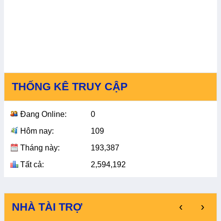
THỐNG KÊ TRUY CẬP
Đang Online:
0
Hôm nay:
109
Tháng này:
193,387
Tất cả:
2,594,192
‹
›
NHÀ TÀI TRỢ