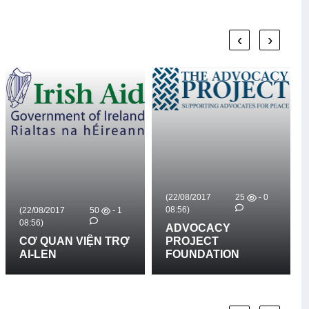
‹
›
(22/08/2017
25
- 0
08:56)
(22/08/2017
50
- 1
08:56)
ADVOCACY
CƠ QUAN VIỆN TRỢ
PROJECT
AI-LEN
FOUNDATION