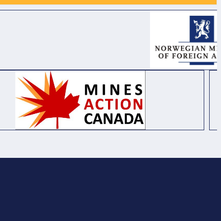
PHÒNG MÔ PHỎNG
PHONG NHA, TỈNH
TẠI BỆNH VIỆN Y
QUẢNG TRỊ.
HỌC CỔ TRUYỀN
VÀ PHỤC HỒI CHỨC
NĂNG BẮC QUẢNG
TRỊ.