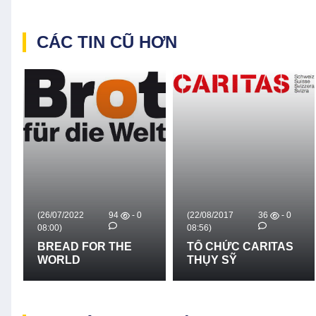
CÁC TIN CŨ HƠN
(26/07/2022
94
- 0
(22/08/2017
36
- 0
08:00)
08:56)
BREAD FOR THE
TỔ CHỨC CARITAS
WORLD
THỤY SỸ