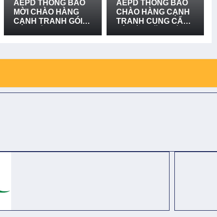
AEPD THÔNG BÁO
AEPD THÔNG BÁO
MỜI CHÀO HÀNG
CHÀO HÀNG CẠNH
CẠNH TRANH GÓI
TRANH CUNG CẤP
MUA SẮM: CUNG
VÀ LẮP ĐẶT BIỂN
CẤP VÀ LẮP ĐẶT 03
BÁO RỦI RO THIÊN
BẢN ĐỒ RŮI RO
TAI LẦN 2
THIÊN TAI TẠI XÃ
BỐ TRẠCH, XÃ BẮC
TRẠCH VÀ XÃ
PHONG NHA, TỈNH
QUẢNG TRỊ - LẦN 2