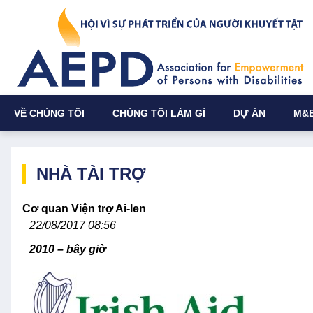
VỀ CHÚNG TÔI
CHÚNG TÔI LÀM GÌ
DỰ ÁN
M&
NHÀ TÀI TRỢ
Cơ quan Viện trợ Ai-len
22/08/2017 08:56
2010 – bây giờ