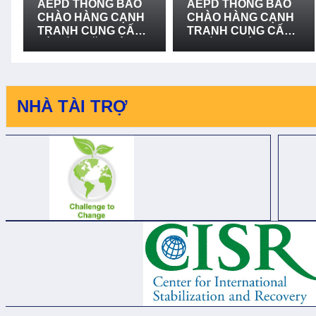
AEPD THÔNG BÁO
AEPD THÔNG BÁO
CHÀO HÀNG CẠNH
CHÀO HÀNG CẠNH
TRANH CUNG CẤP
TRANH CUNG CẤP
VÀ LẮP ĐẶT HỆ
THIẾT BỊ CỨU NẠN,
THỐNG LOA
CỨU HỘ VÀ PHÒNG
TRUYỀN THANH -
CHỐNG THIÊN TAI -
LẦN 2
LẦN 2
NHÀ TÀI TRỢ