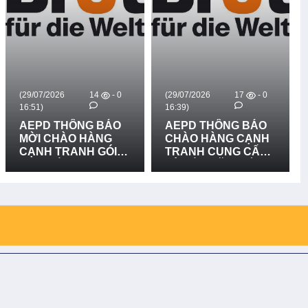
(29/07/2026
14
- 0
(29/07/2026
17
- 0
16:51)
16:39)
AEPD THÔNG BÁO
AEPD THÔNG BÁO
MỜI CHÀO HÀNG
CHÀO HÀNG CẠNH
CẠNH TRANH GÓI
TRANH CUNG CẤP
MUA SẮM: CUNG
VÀ LẮP ĐẶT BIỂN
CẤP VÀ LẮP ĐẶT 03
BÁO RỦI RO THIÊN
BẢN ĐỒ RŮI RO
TAI LẦN 2
THIÊN TAI TẠI XÃ
BỐ TRẠCH, XÃ BẮC
TRẠCH VÀ XÃ
PHONG NHA, TỈNH
QUẢNG TRỊ - LẦN 2