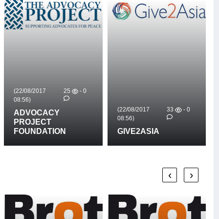
(22/08/2017
25
- 0
08:56)
(22/08/2017
33
- 0
ADVOCACY
08:56)
PROJECT
FOUNDATION
GIVE2ASIA
‹
›