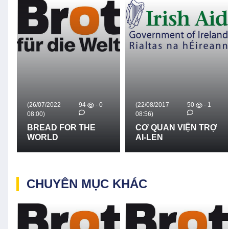
(26/07/2022
94
- 0
(22/08/2017
50
- 1
08:00)
08:56)
BREAD FOR THE
CƠ QUAN VIỆN TRỢ
WORLD
AI-LEN
CHUYÊN MỤC KHÁC