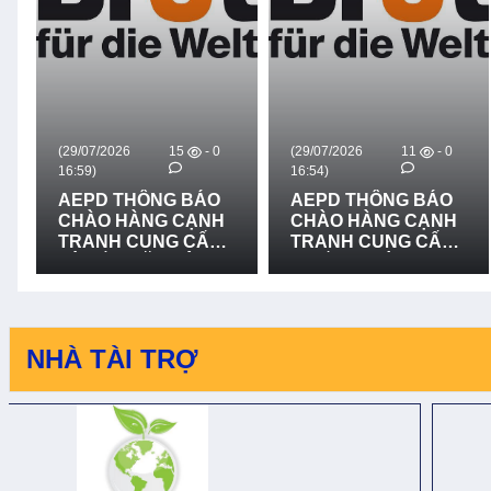
(29/07/2026
15
- 0
(29/07/2026
11
- 0
16:59)
16:54)
AEPD THÔNG BÁO
AEPD THÔNG BÁO
CHÀO HÀNG CẠNH
CHÀO HÀNG CẠNH
TRANH CUNG CẤP
TRANH CUNG CẤP
VÀ LẮP ĐẶT HỆ
THIẾT BỊ CỨU NẠN,
THỐNG LOA
CỨU HỘ VÀ PHÒNG
TRUYỀN THANH -
CHỐNG THIÊN TAI -
LẦN 2
LẦN 2
NHÀ TÀI TRỢ