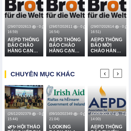
/07/2026
13
- 0
(29/07/2026
11
- 0
(29/07/2026
14
- 0
(29/07
59)
16:54)
16:51)
16:39)
EPD THÔNG
AEPD THÔNG
AEPD THÔNG
AEP
ÁO CHÀO
BÁO CHÀO
BÁO MỜI
BÁO
ÀNG CẠNH
HÀNG CẠNH
CHÀO HÀNG
HÀN
RANH CUNG
TRANH CUNG
CẠNH TRANH
TRA
ẤP VÀ LẮP
CẤP THIẾT BỊ
GÓI MUA
CẤP 
ẶT HỆ
CỨU NẠN,
SẮM: CUNG
ĐẶT 
‹
›
HỐNG LOA
CHUYÊN MỤC KHÁC
CỨU HỘ VÀ
CẤP VÀ LẮP
BÁO 
RUYỀN
PHÒNG
ĐẶT 03 BẢN
THIÊ
ANH - LẦN
CHỐNG
ĐỒ RŮI RO
LẦN 
THIÊN TAI -
THIÊN TAI TẠI
LẦN 2
XÃ BỐ
TRẠCH, XÃ
BẮC TRẠCH
VÀ XÃ
/12/2023
79
- 0
(09/10/2023
49
- 0
(30/06/2023
74
- 0
(13/04
PHONG NHA,
44)
21:04)
14:00)
20:38)
TỈNH QUẢNG
✨ HỘI THẢO
LOOKING
AEPD THÔNG
AEP
TRỊ - LẦN 2