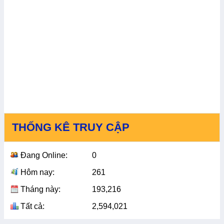
THỐNG KÊ TRUY CẬP
Đang Online:
0
Hôm nay:
261
Tháng này:
193,216
Tất cả:
2,594,021