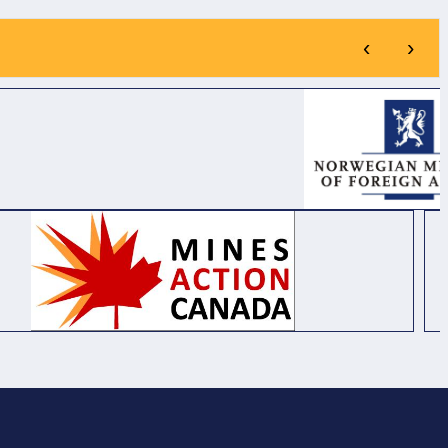
NĂNG VÀ THIẾT BỊ
THIÊN TAI TẠI XÃ
HỖ TRỢ SINH HOẠT
BỐ TRẠCH, XÃ BẮC
‹
›
PHỤC VỤ MÔ HÌNH
TRẠCH VÀ XÃ
PHÒNG MÔ PHỎNG
PHONG NHA, TỈNH
TẠI BỆNH VIỆN Y
QUẢNG TRỊ.
HỌC CỔ TRUYỀN
VÀ PHỤC HỒI CHỨC
NĂNG BẮC QUẢNG
TRỊ.