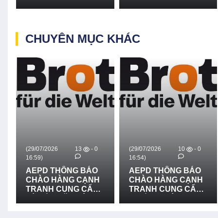
CHUYÊN MỤC KHÁC
(29/07/2026
13
- 0
(29/07/2026
10
- 0
16:59)
16:54)
AEPD THÔNG BÁO
AEPD THÔNG BÁO
CHÀO HÀNG CẠNH
CHÀO HÀNG CẠNH
TRANH CUNG CẤP
TRANH CUNG CẤP
VÀ LẮP ĐẶT HỆ
THIẾT BỊ CỨU NẠN,
THỐNG LOA
CỨU HỘ VÀ PHÒNG
TRUYỀN THANH -
CHỐNG THIÊN TAI -