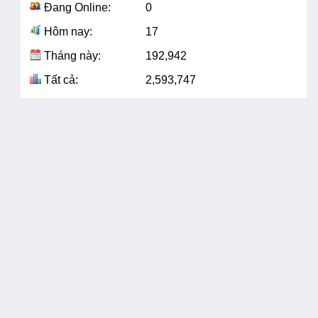
Đang Online:
0
Hôm nay:
17
Tháng này:
192,942
Tất cả:
2,593,747
(30/12/2020
80
- 0
(30
15:48)
15:
(31/12/2020
142
- 0
10:30)
VẾT CHÂN TRÒN
M
HỒ ĐON
MẠNH MẼ
C