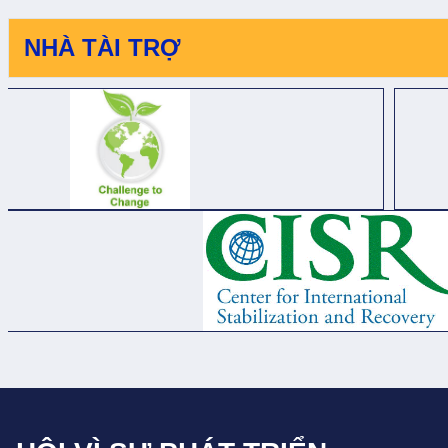
LẦN 2
LẦN 2
NHÀ TÀI TRỢ