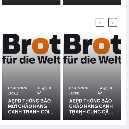
‹
›
(29/07/2026
13
- 0
(29/07/2026
14
- 0
16:51)
16:39)
AEPD THÔNG BÁO
AEPD THÔNG BÁO
MỜI CHÀO HÀNG
CHÀO HÀNG CẠNH
CẠNH TRANH GÓI
TRANH CUNG CẤP
MUA SẮM: CUNG
VÀ LẮP ĐẶT BIỂN
CẤP VÀ LẮP ĐẶT 03
BÁO RỦI RO THIÊN
BẢN ĐỒ RŮI RO
TAI LẦN 2