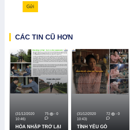
Gửi
CÁC TIN CŨ HƠN
(31/12/2020
75
- 0
(31/12/2020
72
- 0
10:46)
10:43)
HÒA NHẬP TRỞ LẠI
TÌNH YÊU GỖ