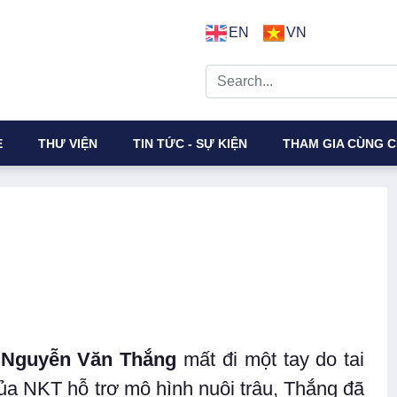
EN
VN
E
THƯ VIỆN
TIN TỨC - SỰ KIỆN
THAM GIA CÙNG C
h
Nguyễn Văn Thắng
mất đi một tay do tai
của NKT hỗ trợ mô hình nuôi trâu, Thắng đã