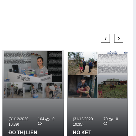
‹
›
(31/12/2020
104
- 0
(31/12/2020
70
- 0
10:39)
10:35)
ĐỖ THỊ LIÊN
HỒ KẾT