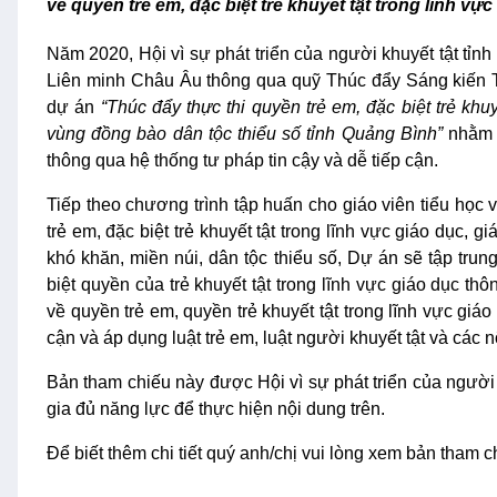
về quyền trẻ em, đặc biệt trẻ khuyết tật trong lĩnh vự
Năm 2020, Hội vì sự phát triển của người khuyết tật
Liên minh Châu Âu thông qua quỹ Thúc đẩy Sáng kiến Tư
dự án
“Thúc đẩy thực thi quyền trẻ em, đặc biệt trẻ khuy
vùng đồng bào dân tộc thiểu số tỉnh Quảng Bình”
nhằm 
thông qua hệ thống tư pháp tin cậy và dễ tiếp cận.
Tiếp theo chương trình tập huấn cho giáo viên tiểu họ
trẻ em, đặc biệt trẻ khuyết tật trong lĩnh vực giáo dục, g
khó khăn, miền núi, dân tộc thiểu số, Dự án sẽ tập trung
biệt quyền của trẻ khuyết tật trong lĩnh vực giáo dục th
về quyền trẻ em, quyền trẻ khuyết tật trong lĩnh vực giáo
cận và áp dụng luật trẻ em, luật người khuyết tật và các 
Bản tham chiếu này được Hội vì sự phát triển của người
gia đủ năng lực để thực hiện nội dung trên.
Để biết thêm chi tiết quý anh/chị vui lòng xem bản tham c