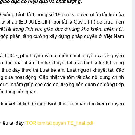
c giáo dục có hiệu quả và chất lượng.
 tỉnh Quảng Bình là 1 trong số 19 đơn vị được nhận tài trợ của
 pháp (EU JULE JIFF, gọi tắt là Quỹ JIFF) để thực hiện
ết tật trong lĩnh vực giáo dục ở vùng khó khăn, miền núi,
góp phần tăng cường xây dựng pháp quyền ở Việt Nam
c và THCS, phụ huynh và đại diện chính quyền xã về quyền
iáo dục hòa nhập cho trẻ khuyết tật, đặc biệt là trẻ KT vùng
 thúc đẩy thực thi Luật trẻ em, Luật người khuyết tật, đặc
ông qua hoạt động “Cập nhật và tóm tắt các nội dung chính
 dục”
nhằm giúp cho các đối tượng liên quan dễ dàng tiếp
nội dung liên quan
.
 khuyết tật tỉnh Quảng Bình thiết kế nhằm tìm kiếm chuyên
hiếu tại đây:
TOR tom tat quyen TE_final.pdf