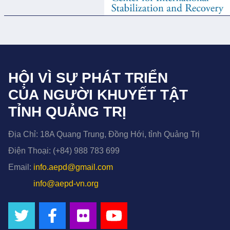
HỘI VÌ SỰ PHÁT TRIỂN
CỦA NGƯỜI KHUYẾT TẬT
TỈNH QUẢNG TRỊ
Địa Chỉ:
18A Quang Trung, Đồng Hới, tỉnh Quảng Trị
Điện Thoại:
(+84) 988 783 699
Email:
info.aepd@gmail.com
info@aepd-vn.org