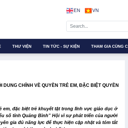
EN
VN
E
THƯ VIỆN
TIN TỨC - SỰ KIỆN
THAM GIA CÙNG C
I DUNG CHÍNH VỀ QUYỀN TRẺ EM, ĐẶC BIỆT QUYỀN
em, đặc biệt trẻ khuyết tật trong lĩnh vực giáo dục ở
u số tỉnh Quảng Bình” Hội vì sự phát triển của người
ên gia đủ năng lực để thực hiện cập nhật và tóm tắt