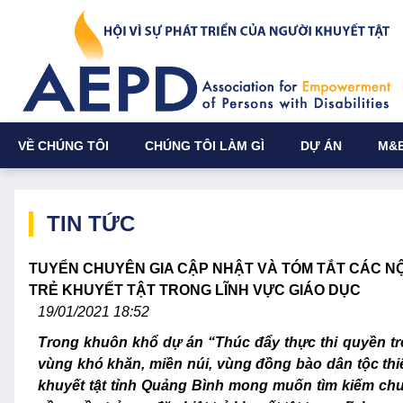
VỀ CHÚNG TÔI
CHÚNG TÔI LÀM GÌ
DỰ ÁN
M&
TIN TỨC
TUYỂN CHUYÊN GIA CẬP NHẬT VÀ TÓM TẮT CÁC NỘ
TRẺ KHUYẾT TẬT TRONG LĨNH VỰC GIÁO DỤC
19/01/2021 18:52
Trong khuôn khổ dự án “Thúc đẩy thực thi quyền trẻ 
vùng khó khăn, miền núi, vùng đồng bào dân tộc thiể
khuyết tật tỉnh Quảng Bình mong muốn tìm kiếm chuy