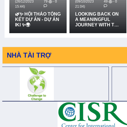
(26/12/2023
79
- 0
(09/10/2023
49
- 0
15:44)
21:04)
🌿✨ HỘI THẢO TỔNG
LOOKING BACK ON
KẾT DỰ ÁN - DỰ ÁN
A MEANINGFUL
IKI ✨🌍
JOURNEY WITH THE
VALUABLE
SUPPORT FROM
IRISH AID VIET NAM
- CÙNG NHÌN LẠI
CHẶNG ĐƯỜNG
NHÀ TÀI TRỢ
ĐẦY Ý NGHĨA VỚI
SỰ HỖ TRỢ QUÝ
BÁU CỦA IRISH AID