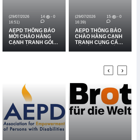
(29/07/2026
14
- 0
(29/07/2026
15
- 0
(
16:51)
16:39)
1
AEPD THÔNG BÁO
AEPD THÔNG BÁO
MỜI CHÀO HÀNG
CHÀO HÀNG CẠNH
CẠNH TRANH GÓI
TRANH CUNG CẤP
MUA SẮM: CUNG
VÀ LẮP ĐẶT BIỂN
CẤP VÀ LẮP ĐẶT 03
BÁO RỦI RO THIÊN
BẢN ĐỒ RŮI RO
TAI LẦN 2
THIÊN TAI TẠI XÃ
N
‹
›
BỐ TRẠCH, XÃ BẮC
TRẠCH VÀ XÃ
PHONG NHA, TỈNH
QUẢNG TRỊ - LẦN 2
T
T