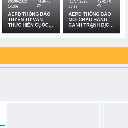
(30/06/2023
74
- 0
(13/04/2023
42
- 0
14:00)
20:38)
AEPD THÔNG BÁO
AEPD THÔNG BÁO
TUYỂN TƯ VẤN
MỜI CHÀO HÀNG
THỰC HIỆN CUỘC
CẠNH TRANH DỊCH
THI "KIẾN THỨC VÀ
VỤ LẮP ĐẶT BIỂN
KỸ NĂNG VỀ QUẢN
CẢNH BÁO NGUY
LÝ RỦI RO THIÊN
HIỂM - DỰ ÁN BFTW
TAI DỰA VÀO CỘNG
ĐỒNG VÀ THÍCH
ỨNG VỚI BIẾN ĐỔI
KHÍ HẬU