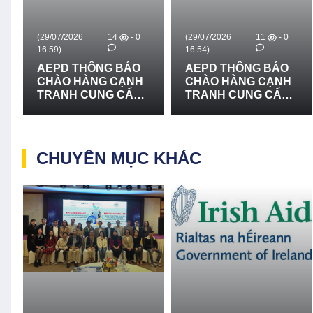
(29/07/2026
14
- 0
(29/07/2026
11
- 0
16:59)
16:54)
AEPD THÔNG BÁO
AEPD THÔNG BÁO
CHÀO HÀNG CẠNH
CHÀO HÀNG CẠNH
TRANH CUNG CẤP
TRANH CUNG CẤP
VÀ LẮP ĐẶT HỆ
THIẾT BỊ CỨU NẠN,
THỐNG LOA
CỨU HỘ VÀ PHÒNG
TRUYỀN THANH -
CHỐNG THIÊN TAI -
LẦN 2
LẦN 2
CHUYÊN MỤC KHÁC