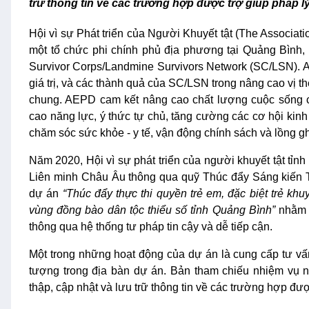
trữ thông tin về các trường hợp được trợ giúp pháp l
Hội vì sự Phát triển của Người Khuyết tật (The Associat
một tổ chức phi chính phủ địa phương tại Quảng Bình, 
Survivor Corps/Landmine Survivors Network (SC/LSN). 
giá trị, và các thành quả của SC/LSN trong nâng cao vị t
chung. AEPD cam kết nâng cao chất lượng cuộc sống c
cao năng lực, ý thức tự chủ, tăng cường các cơ hội kinh
chăm sóc sức khỏe - y tế, vận động chính sách và lồng ghép
Năm 2020, Hội vì sự phát triển của người khuyết tật
Liên minh Châu Âu thông qua quỹ Thúc đẩy Sáng kiến Tư
dự án
“Thúc đẩy thực thi quyền trẻ em, đặc biệt trẻ khuy
vùng đồng bào dân tộc thiểu số tỉnh Quảng Bình”
nhằm 
thông qua hệ thống tư pháp tin cậy và dễ tiếp cận.
Một trong những hoạt động của dự án là cung cấp tư vấn
tượng trong địa bàn dự án. Bản tham chiếu nhiệm vụ 
thập, cập nhật và lưu trữ thông tin về các trường hợp đư