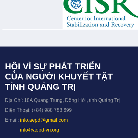
HỘI VÌ SỰ PHÁT TRIỂN
CỦA NGƯỜI KHUYẾT TẬT
TỈNH QUẢNG TRỊ
Địa Chỉ:
18A Quang Trung, Đồng Hới, tỉnh Quảng Trị
Điện Thoại:
(+84) 988 783 699
Email:
info.aepd@gmail.com
info@aepd-vn.org