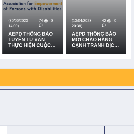
(30/06/2023
74
- 0
(13/04/2023
42
- 0
14:00)
20:38)
AEPD THÔNG BÁO
AEPD THÔNG BÁO
TUYỂN TƯ VẤN
MỜI CHÀO HÀNG
THỰC HIỆN CUỘC
CẠNH TRANH DỊCH
THI "KIẾN THỨC VÀ
VỤ LẮP ĐẶT BIỂN
KỸ NĂNG VỀ QUẢN
CẢNH BÁO NGUY
LÝ RỦI RO THIÊN
HIỂM - DỰ ÁN BFTW
TAI DỰA VÀO CỘNG
ĐỒNG VÀ THÍCH
ỨNG VỚI BIẾN ĐỔI
KHÍ HẬU