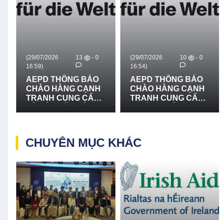
(29/07/2026
13
- 0
(29/07/2026
10
- 0
16:59)
16:54)
AEPD THÔNG BÁO
AEPD THÔNG BÁO
CHÀO HÀNG CẠNH
CHÀO HÀNG CẠNH
TRANH CUNG CẤP
TRANH CUNG CẤP
VÀ LẮP ĐẶT HỆ
THIẾT BỊ CỨU NẠN,
THỐNG LOA
CỨU HỘ VÀ PHÒNG
TRUYỀN THANH -
CHỐNG THIÊN TAI -
LẦN 2
LẦN 2
CHUYÊN MỤC KHÁC