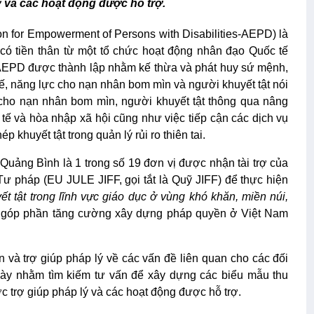
ý và các hoạt động được hỗ trợ.
ion for Empowerment of Persons with Disabilities-AEPD) là
có tiền thân từ một tổ chức hoạt động nhân đạo Quốc tế
AEPD được thành lập nhằm kế thừa và phát huy sứ mệnh,
hế, năng lực cho nạn nhân bom mìn và người khuyết tật nói
ho nạn nhân bom mìn, người khuyết tật thông qua nâng
 tế và hòa nhập xã hội cũng như việc tiếp cận các dịch vụ
 khuyết tật trong quản lý rủi ro thiên tai.
 tỉnh Quảng Bình là 1 trong số 19 đơn vị được nhận tài trợ của
 pháp (EU JULE JIFF, gọi tắt là Quỹ JIFF) để thực hiện
ết tật trong lĩnh vực giáo dục ở vùng khó khăn, miền núi,
góp phần tăng cường xây dựng pháp quyền ở Việt Nam
 và trợ giúp pháp lý về các vấn đề liên quan cho các đối
này nhằm tìm kiếm tư vấn để xây dựng các biểu mẫu thu
ợc trợ giúp pháp lý và các hoạt động được hỗ trợ.