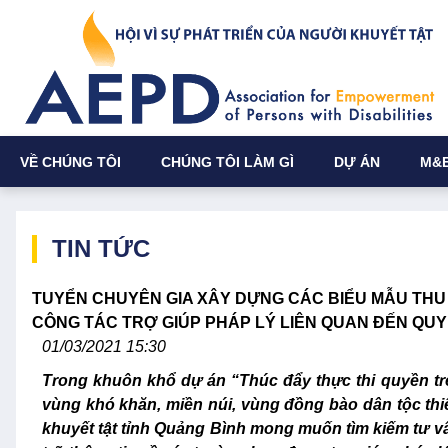
VỀ CHÚNG TÔI
CHÚNG TÔI LÀM GÌ
DỰ ÁN
M&
TIN TỨC
TUYỂN CHUYÊN GIA XÂY DỰNG CÁC BIỂU MẪU THU 
CÔNG TÁC TRỢ GIÚP PHÁP LÝ LIÊN QUAN ĐẾN QUY
01/03/2021 15:30
Trong khuôn khổ dự án “Thúc đẩy thực thi quyền trẻ 
vùng khó khăn, miền núi, vùng đồng bào dân tộc thiể
khuyết tật tỉnh Quảng Bình mong muốn tìm kiếm tư vấ