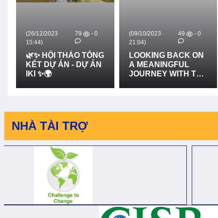
(26/12/2023
79
- 0
(09/10/2023
49
- 0
15:44)
21:04)
🌿✨ HỘI THẢO TỔNG
LOOKING BACK ON
KẾT DỰ ÁN - DỰ ÁN
A MEANINGFUL
IKI ✨🌍
JOURNEY WITH THE
VALUABLE
SUPPORT FROM
IRISH AID VIET NAM
- CÙNG NHÌN LẠI
CHẶNG ĐƯỜNG
NHÀ TÀI TRỢ
ĐẦY Ý NGHĨA VỚI
SỰ HỖ TRỢ QUÝ
BÁU CỦA IRISH AID