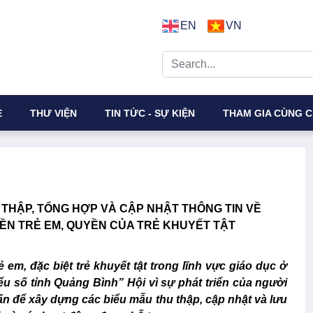
EN
VN
E
THƯ VIỆN
TIN TỨC - SỰ KIỆN
THAM GIA CÙNG C
THẬP, TỔNG HỢP VÀ CẬP NHẬT THÔNG TIN VỀ
ỀN TRẺ EM, QUYỀN CỦA TRẺ KHUYẾT TẬT
em, đặc biệt trẻ khuyết tật trong lĩnh vực giáo dục ở
u số tỉnh Quảng Bình” Hội vì sự phát triển của người
n để xây dựng các biểu mẫu thu thập, cập nhật và lưu