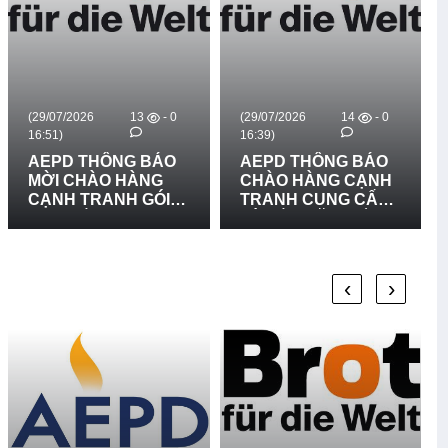
(29/07/2026
13
- 0
(29/07/2026
14
- 0
16:51)
16:39)
AEPD THÔNG BÁO
AEPD THÔNG BÁO
MỜI CHÀO HÀNG
CHÀO HÀNG CẠNH
CẠNH TRANH GÓI
TRANH CUNG CẤP
MUA SẮM: CUNG
VÀ LẮP ĐẶT BIỂN
CẤP VÀ LẮP ĐẶT 03
BÁO RỦI RO THIÊN
BẢN ĐỒ RŮI RO
TAI LẦN 2
THIÊN TAI TẠI XÃ
‹
›
BỐ TRẠCH, XÃ BẮC
TRẠCH VÀ XÃ
PHONG NHA, TỈNH
QUẢNG TRỊ - LẦN 2