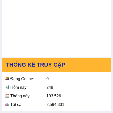
THỐNG KÊ TRUY CẬP
Đang Online:
0
Hôm nay:
248
Tháng này:
193,526
Tất cả:
2,594,331