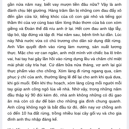
gần nửa năm nay, biết vay mượn tiền đâu nữa? Vậy là anh
đành chịu liệt giường. Hàng trăm lần bị những cơn đau đẩy xô
đến gần cửa tử, tiếng khóc của cô con gái nhỏ và tiếng gọi
thầm thì của vợ cùng bao tấm lòng thảo thơm của bà con xóm
giềng và Đoàn thể đã níu anh ở lại. Hết cơn đau anh tập lẫy,
tập bò, tập đứng và tập đi. Hai năm sau, bệnh tình lui dần. Lúc
này Nhà nước vừa có chủ trương cho dân sử dụng đất rừng.
Anh Văn quyết định vào rừng làm nương, sản xuất lương
thực. Mặc cho vợ can ngăn, anh một mình với chiếc ba lô trên
vai, hai tay hai gậy lần hồi vào rừng dựng lều và chăm chỉ miệt
mài phát cây trỉa hạt. Cứ dăm bữa nửa tháng, vợ anh lại gùi
thực phẩm vào cho chồng. Xóm làng đi rừng ngang qua, cảm
phục ý chí của anh, thường lặng lẽ để lại cho anh khi quả dưa,
khi gói muối. Đến khi thu hoạch, xóm làng cũng mỗi người mỗi
tay giúp anh cõng ngô lúa về nhà. Nhờ vậy, trong những năm
đầu thập kỷ 90 đói kém đó, nhà anh không những có đủ gạo
ăn mà còn có dư để bán cho những gia đình chung quanh.
Anh cũng không ngờ là bắt đầu từ đó, đến nay vợ chồng anh
có đến 10 ha đất rừng, trồng nhiều loại cây gối vụ và cho gia
đình anh thu nhập đáng kể.