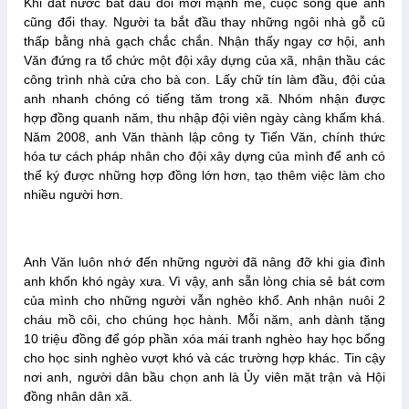
Khi đất nước bắt đầu đổi mới mạnh mẽ, cuộc sống quê anh
cũng đổi thay. Người ta bắt đầu thay những ngôi nhà gỗ cũ
thấp bằng nhà gạch chắc chắn. Nhận thấy ngay cơ hội, anh
Văn đứng ra tổ chức một đội xây dựng của xã, nhận thầu các
công trình nhà cửa cho bà con. Lấy chữ tín làm đầu, đội của
anh nhanh chóng có tiếng tăm trong xã. Nhóm nhận được
hợp đồng quanh năm, thu nhập đội viên ngày càng khấm khá.
Năm 2008, anh Văn thành lập công ty Tiến Văn, chính thức
hóa tư cách pháp nhân cho đội xây dựng của mình để anh có
thể ký được những hợp đồng lớn hơn, tạo thêm việc làm cho
nhiều người hơn.
Anh Văn luôn nhớ đến những người đã nâng đỡ khi gia đình
anh khốn khó ngày xưa. Vì vậy, anh sẵn lòng chia sẻ bát cơm
của mình cho những người vẫn nghèo khổ. Anh nhận nuôi 2
cháu mồ côi, cho chúng học hành. Mỗi năm, anh dành tặng
10 triệu đồng để góp phần xóa mái tranh nghèo hay học bổng
cho học sinh nghèo vượt khó và các trường hợp khác. Tin cậy
nơi anh, người dân bầu chọn anh là Ủy viên mặt trận và Hội
đồng nhân dân xã.