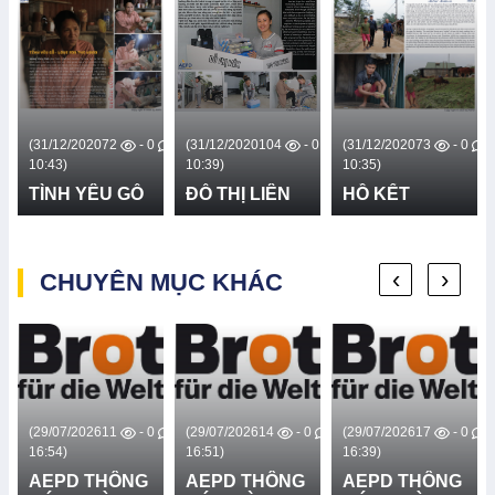
(31/12/2020
72
- 0
(31/12/2020
104
- 0
(31/12/2020
73
- 0
(31
10:43)
10:39)
10:35)
10:
TÌNH YÊU GỖ
ĐỖ THỊ LIÊN
HỒ KẾT
H
‹
›
CHUYÊN MỤC KHÁC
(29/07/2026
11
- 0
(29/07/2026
14
- 0
(29/07/2026
17
- 0
(1
16:54)
16:51)
16:39)
16
AEPD THÔNG
AEPD THÔNG
AEPD THÔNG
A