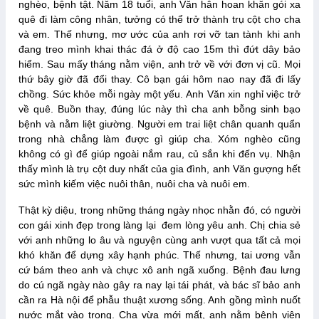
nghèo, bệnh tật. Năm 18 tuổi, anh Văn hân hoan khăn gói xa
quê đi làm công nhân, tưởng có thể trở thành trụ cột cho cha
và em. Thế nhưng, mơ ước của anh rơi vỡ tan tành khi anh
đang treo mình khai thác đá ở độ cao 15m thì đứt dây bảo
hiểm. Sau mấy tháng nằm viện, anh trở về với đơn vị cũ. Mọi
thứ bây giờ đã đổi thay. Cô bạn gái hôm nao nay đã đi lấy
chồng. Sức khỏe mỗi ngày một yếu. Anh Văn xin nghỉ việc trở
về quê. Buồn thay, đúng lúc này thì cha anh bỗng sinh bạo
bệnh và nằm liệt giường. Người em trai liệt chân quanh quẩn
trong nhà chẳng làm được gì giúp cha. Xóm nghèo cũng
không có gì để giúp ngoài nắm rau, củ sắn khi đến vụ. Nhận
thấy mình là trụ cột duy nhất của gia đình, anh Văn gượng hết
sức mình kiếm việc nuôi thân, nuôi cha và nuôi em.
Thật kỳ diệu, trong những tháng ngày nhọc nhằn đó, có người
con gái xinh đẹp trong làng lại đem lòng yêu anh. Chị chia sẻ
với anh những lo âu và nguyện cùng anh vượt qua tất cả mọi
khó khăn để dựng xây hạnh phúc. Thế nhưng, tai ương vẫn
cứ bám theo anh và chực xô anh ngã xuống. Bệnh đau lưng
do cú ngã ngày nào gây ra nay lại tái phát, và bác sĩ bảo anh
cần ra Hà nội để phẫu thuật xương sống. Anh gồng mình nuốt
nước mắt vào trong. Cha vừa mới mất, anh nằm bệnh viện