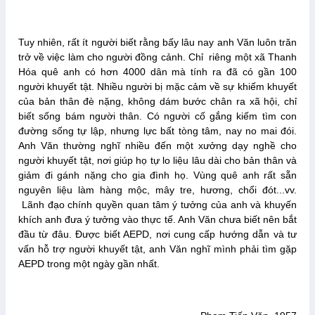
Tuy nhiên, rất ít người biết rằng bấy lâu nay anh Văn luôn trăn
trở về việc làm cho người đồng cảnh. Chỉ riêng một xã Thanh
Hóa quê anh có hơn 4000 dân mà tính ra đã có gần 100
người khuyết tật. Nhiều người bị mặc cảm về sự khiếm khuyết
của bản thân đè nặng, không dám bước chân ra xã hội, chỉ
biết sống bám người thân. Có người cố gắng kiếm tìm con
đường sống tự lập, nhưng lực bất tòng tâm, nay no mai đói.
Anh Văn thường nghĩ nhiều đến một xưởng dạy nghề cho
người khuyết tật, nơi giúp họ tự lo liệu lâu dài cho bản thân và
giảm đi gánh nặng cho gia đình họ. Vùng quê anh rất sẵn
nguyên liệu làm hàng mộc, mây tre, hương, chổi đót...vv.
Lãnh đạo chính quyền quan tâm ý tưởng của anh và khuyến
khích anh đưa ý tưởng vào thực tế. Anh Văn chưa biết nên bắt
đầu từ đâu. Được biết AEPD, nơi cung cấp hướng dẫn và tư
vấn hỗ trợ người khuyết tật, anh Văn nghĩ mình phải tìm gặp
AEPD trong một ngày gần nhất.