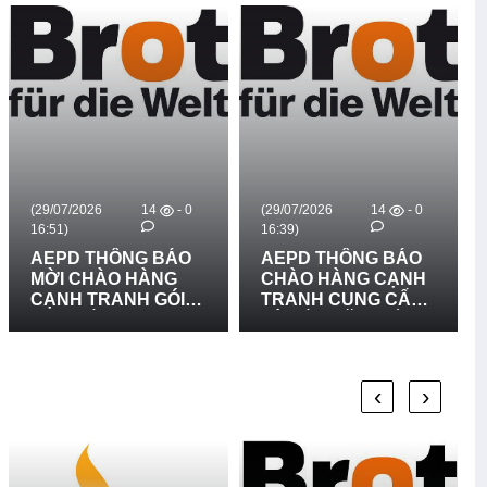
2026
14
- 0
(29/07/2026
14
- 0
(14/07/2026
16:39)
16:24)
 THÔNG BÁO
AEPD THÔNG BÁO
AEPD T
CHÀO HÀNG
CHÀO HÀNG CẠNH
MỜI CH
 TRANH GÓI
TRANH CUNG CẤP
CẠNH T
SẮM: CUNG
VÀ LẮP ĐẶT BIỂN
MUA SẮ
VÀ LẮP ĐẶT 03
BÁO RỦI RO THIÊN
CẤP TRA
ĐỒ RŮI RO
TAI LẦN 2
BỊ PHỤC
 TAI TẠI XÃ
NĂNG VÀ
‹
›
RẠCH, XÃ BẮC
HỖ TRỢ 
H VÀ XÃ
PHỤC VỤ
G NHA, TỈNH
PHÒNG 
 TRỊ - LẦN 2
TẠI BỆN
HỌC CỔ