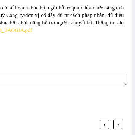
h có kế hoạch thực hiện gói
hỗ trợ phục hồi chức năng dựa
ý Công ty/đơn vị có đầy đủ tư cách pháp nhân, đủ điều
phục hồi chức năng hỗ trợ người khuyết tật. Thông tin chi
B_BAOGIA.pdf
‹
›