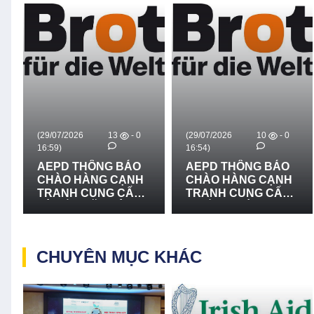
/07/2026
13
- 0
(29/07/2026
10
- 0
(29/07/
59)
16:54)
16:51)
EPD THÔNG BÁO
AEPD THÔNG BÁO
AEPD
HÀO HÀNG CẠNH
CHÀO HÀNG CẠNH
MỜI 
RANH CUNG CẤP
TRANH CUNG CẤP
CẠNH
 LẮP ĐẶT HỆ
THIẾT BỊ CỨU NẠN,
MUA 
HỐNG LOA
CỨU HỘ VÀ PHÒNG
CẤP 
UYỀN THANH -
CHỐNG THIÊN TAI -
BẢN 
N 2
LẦN 2
THIÊN
CHUYÊN MỤC KHÁC
BỐ T
TRẠC
PHON
QUẢNG