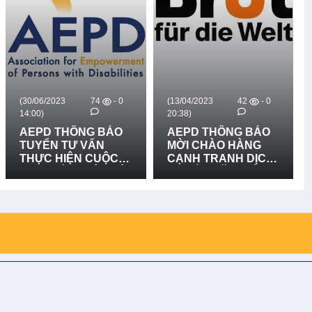
VÀ PHỤ
NĂNG B
TRỊ.
6/2023
74
- 0
(13/04/2023
42
- 0
(28/03/20
)
20:38)
15:56)
D THÔNG BÁO
AEPD THÔNG BÁO
AEPD 
ỂN TƯ VẤN
MỜI CHÀO HÀNG
MỜI C
C HIỆN CUỘC
CẠNH TRANH DỊCH
CẠNH 
 "KIẾN THỨC VÀ
VỤ LẮP ĐẶT BIỂN
THỐNG
NĂNG VỀ QUẢN
CẢNH BÁO NGUY
TRUYỀ
RỦI RO THIÊN
HIỂM - DỰ ÁN BFTW
DỰ ÁN
 DỰA VÀO CỘNG
G VÀ THÍCH
 VỚI BIẾN ĐỔI
 HẬU