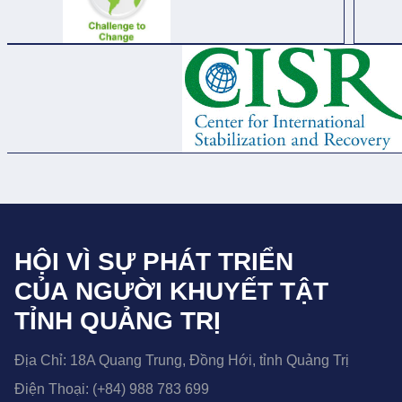
HỘI VÌ SỰ PHÁT TRIỂN
CỦA NGƯỜI KHUYẾT TẬT
TỈNH QUẢNG TRỊ
Địa Chỉ:
18A Quang Trung, Đồng Hới, tỉnh Quảng Trị
Điện Thoại:
(+84) 988 783 699