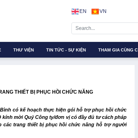
EN
VN
E
THƯ VIỆN
TIN TỨC - SỰ KIỆN
THAM GIA CÙNG C
RANG THIẾT BỊ PHỤC HỒI CHỨC NĂNG
g Bình có kế hoạch thực hiện gói hỗ trợ phục hồi chức
 kính mời Quý Công ty/đơn vị có đầy đủ tư cách pháp
 các trang thiết bị phục hồi chức năng hỗ trợ người