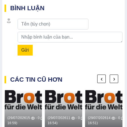
BÌNH LUẬN
Gửi
‹
›
CÁC TIN CŨ HƠN
0
(29/07/2026
15
- 0
(29/07/2026
11
- 0
(29/07/2026
14
- 0
16:59)
16:54)
16:51)