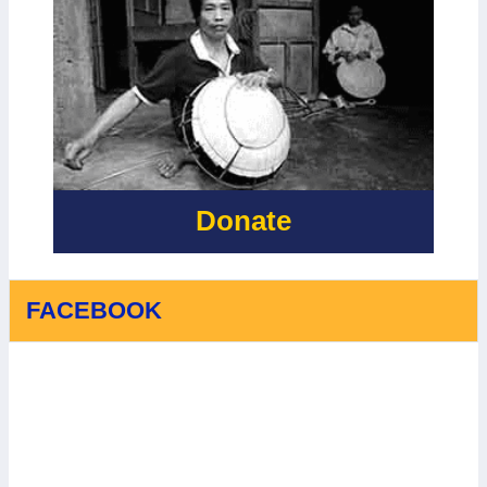
AID VIET NAM
RỦI RO THIÊN
- CÙNG NHÌN
TAI DỰA VÀO
LẠI CHẶNG
CỘNG ĐỒNG
ĐƯỜNG ĐẦY
VÀ THÍCH
Ý NGHĨA VỚI
ỨNG VỚI
SỰ HỖ TRỢ
BIẾN ĐỔI KHÍ
QUÝ BÁU
HẬU
CỦA IRISH
AID
Donate
FACEBOOK