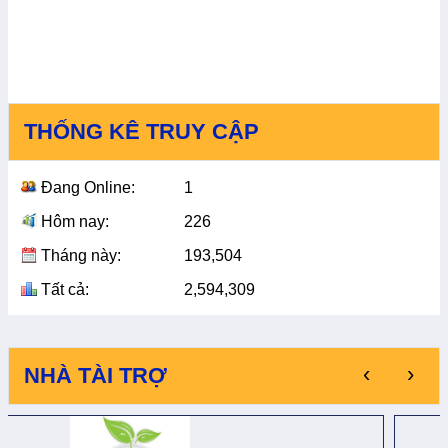
THỐNG KÊ TRUY CẬP
Đang Online:
1
Hôm nay:
226
Tháng này:
193,504
Tất cả:
2,594,309
‹
›
NHÀ TÀI TRỢ