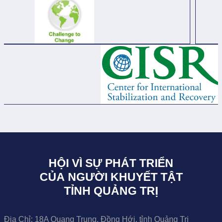
HỘI VÌ SỰ PHÁT TRIỂN
CỦA NGƯỜI KHUYẾT TẬT
TỈNH QUẢNG TRỊ
Địa Chỉ:
18A Quang Trung, Đồng Hới, tỉnh Quảng Trị