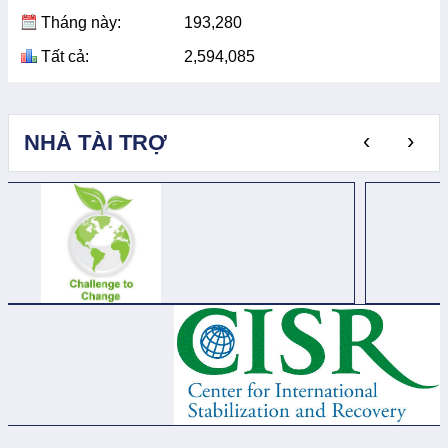
Tháng này:
193,280
Tất cả:
2,594,085
‹
›
NHÀ TÀI TRỢ